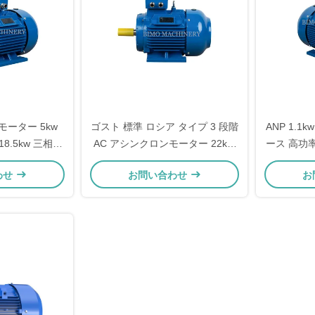
モーター 5kw
ゴスト 標準 ロシア タイプ 3 段階
ANP 1.1kw
w 18.5kw 三相電
AC アシンクロンモーター 22kW
ース 高功率
ター
30HP インダクション電動モータ
ター 20hp
わせ
お問い合わせ
お
ー