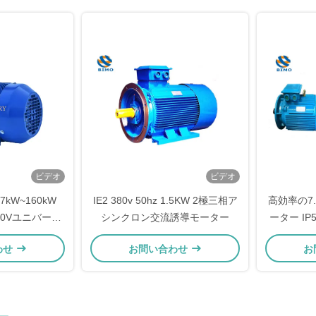
ビデオ
ビデオ
7kW~160kW
IE2 380v 50hz 1.5KW 2極三相ア
高効率の7
5 380Vユニバーサ
シンクロン交流誘導モーター
ーター IP5
ーター
足の
わせ
お問い合わせ
お