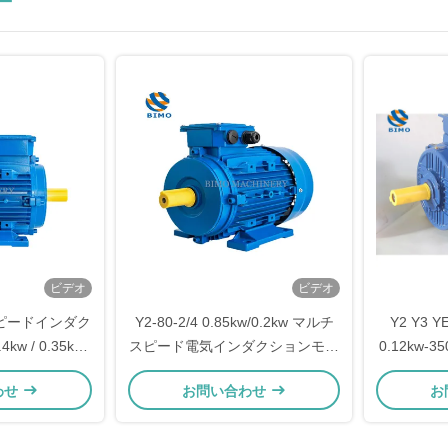
ー
ビデオ
ビデオ
スピードインダク
Y2-80-2/4 0.85kw/0.2kw マルチ
Y2 Y3
w / 0.35kw
スピード電気インダクションモー
0.12kw-
2/4
ター 三相交流電気モーター
わせ
お問い合わせ
お