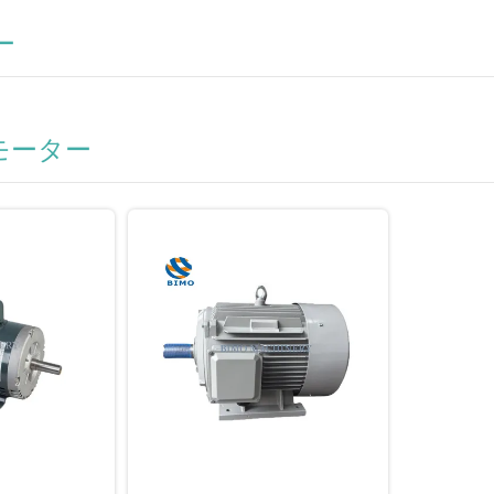
ー
モーター