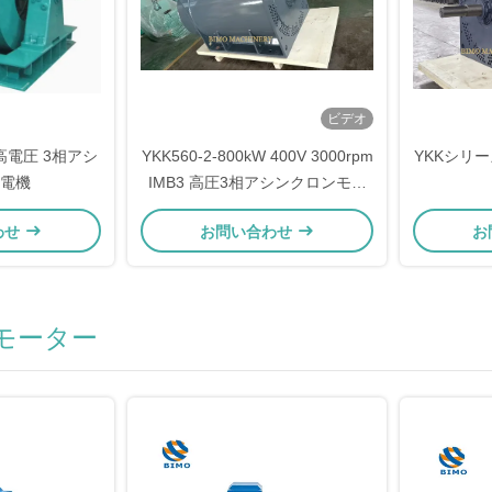
ビデオ
力 高電圧 3相アシ
YKK560-2-800kW 400V 3000rpm
YKKシリーズ
電機
IMB3 高圧3相アシンクロンモー
ター
わせ
お問い合わせ
お
モーター