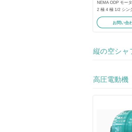
NEMA ODP モー
2 極 4 極 1/2
ンダッシターラ
お問い合
縦の空シャ
高圧電動機