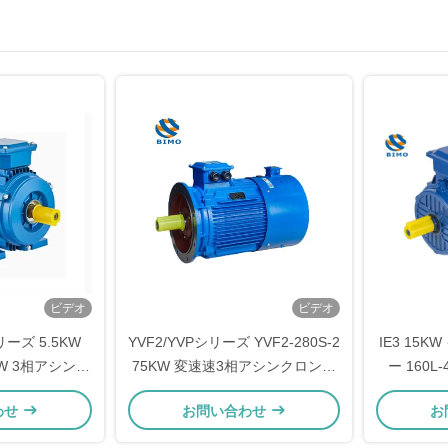
ビデオ
ビデオ
リーズ 5.5KW
YVF2/YVPシリーズ YVF2-280S-2
IE3 15
5KW 3相アシンク
75KW 変速速3相アシンクロンモ
ー 160L
ルミホイジング
ーター
380V エ
わせ
お問い合わせ
お
ーター