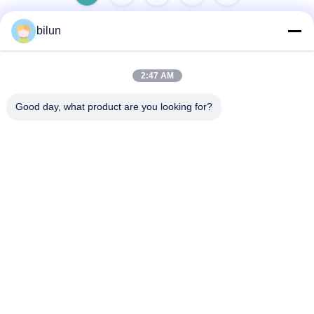
bilun
迅速な連絡
2:47 AM
Good day, what product are you looking for?
住所
1番 XIANKE ロード, HUADONG TOWN, HUADU 地区, 広州
中国510890
Tel
86--18802094629
電子メール
motorexport@bimo-idea.com
プライバシーポリシー規約
|
地図
| 中国の良質 AC電動機 メーカ