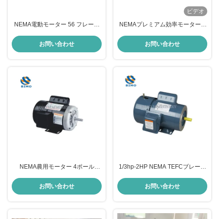
ビデオ
NEMA電動モーター 56 フレーム
NEMAプレミアム効率モーター 2
3450 RPM 230V 4HP ローリング
ポール 4ポール 6ポール 50HP AC
鋼 高効率モーター
3相モーター
お問い合わせ
お問い合わせ
NEMA農用モーター 4ポール
1/3hp-2HP NEMA TEFCブレーキ
1/3hp 56フレーム 115V 230V シ
モーター ドアリフトモーター
ングルフェーズ TEFCプレミアム
1500rpm IP44
お問い合わせ
お問い合わせ
効率モーター