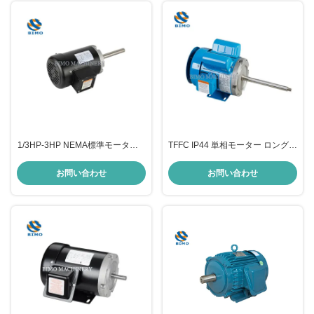
1/3HP-3HP NEMA標準モーター 3
TFFC IP44 単相モーター ロングシ
相ジェットポンプモーター CSA /
ャフトジェットポンプモーター
CUS認定
IP23
お問い合わせ
お問い合わせ