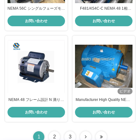
NEMA 56C シングルフェーズモー
F481/4S4C-C NEMA 48 1相
ター 1hp 0.75kw F56C1S4C
1/4hp 4極 115/230V、TEFC、
115/230V TEFC CSCR 60HZ 7イ
60HZ CSIR NEMA ACモーター
お問い合わせ
お問い合わせ
ンチ長電源コード NEMA ACモー
ター.
ビデオ
NEMA 48 フレーム設計 N 滴り防
Manufacturer High Quality NEMA
ぎ単相交流モーター 1/2HP 弾性ベ
D 30kw Three 3 Phase Induction
ースモーター
Electric AC Motor for Oil Well
お問い合わせ
お問い合わせ
Pump
1
2
3