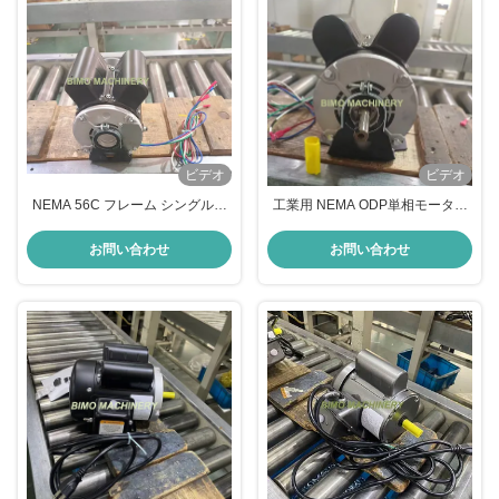
ビデオ
ビデオ
NEMA 56C フレーム シングルフ
工業用 NEMA ODP単相モーター
ェーズ交流モーター 1/2HP
1/2hp D561/2S4C 115V 60HZ
D561/2S4C 115V 1665rpm 60HZ
NEMA交流モーター コプレッサ
お問い合わせ
お問い合わせ
CSCR 1.0 Sタイプ産業用電気モ
ー,ファン,ポンプおよび一般工業
ーター
駆動