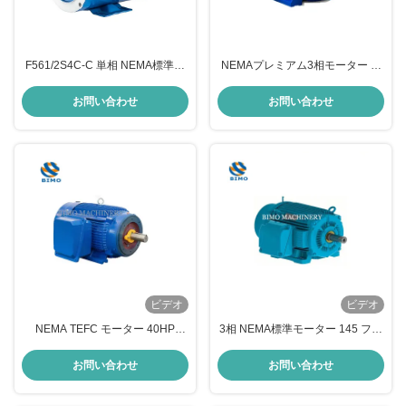
F561/2S4C-C 単相 NEMA標準モ
NEMAプレミアム3相モーター 大
ーター 1/2HP 4P NEMA 56C 屋外
トルク 460V 575V 230V 60Hz
用モーター
300HP-400HP ACインダクション
お問い合わせ
お問い合わせ
モーター
ビデオ
ビデオ
NEMA TEFC モーター 40HP
3相 NEMA標準モーター 145 フレ
600V 1800rpm 60Hz 326-T 電動
ーム ローリング 鉄 農用モーター
交流モーター 3相
お問い合わせ
お問い合わせ