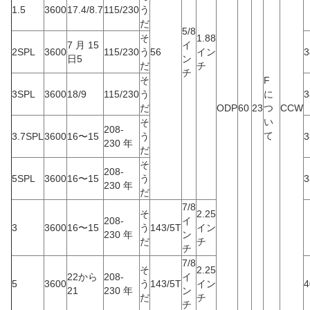
1.5
3600
17.4/8.7
115/230
う
だ
5/8
そ
1.88
7 月 15
イ
2SPL
3600
115/230
う
56
イン
3
日5
ン
だ
チ
チ
そ
F
3SPL
3600
18/9
115/230
う
に
3
だ
ODP
60
23
つ
CCW
い
そ
208-
て
3.7SPL
3600
16〜15
う
3
230 年
だ
そ
208-
5SPL
3600
16〜15
う
3
230 年
だ
7/8
そ
2.25
208-
イ
3
3600
16〜15
う
143/5T
イン
230 年
ン
だ
チ
チ
7/8
そ
2.25
22から
208-
イ
5
3600
う
143/5T
イン
4
21
230 年
ン
だ
チ
チ