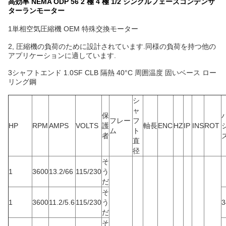
高効率 NEMA ODP 56 2 極 4 極 1/2 シングルフェーズコンデンサ
ターランモーター
1単相空気圧縮機 OEM 特殊交換モーター
2, 圧縮機の負荷のために設計されています.同様の負荷を持つ他の
アプリケーションに適しています.
3シャフトエンド 1.0SF CLB 隔熱 40°C 周囲温度 固いベース ロー
リング鋼
シ
ャ
保
フレー
フ
HP
RPM
AMPS
VOLTS
護
軸長
ENC
HZ
IP
INS
ROT
ム
ト
者
ズ
直
径
そ
1
3600
13.2/66
115/230
う
だ
そ
1
3600
11.2/5.6
115/230
う
3
だ
そ