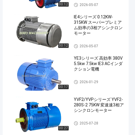
AC電動機
00:12
2026-05-07
IE4シリーズ 0.12KW-
315KW スーパープレミア
ム効率の3相アシンクロン
モーター
AC電動機
00:12
2026-05-07
YE3シリーズ 高効率 380V
5.5kw 7.5kw IE3 ACインダ
クション電機
AC電動機
2026-01-29
00:17
YVF2/YVPシリーズ YVF2-
280S-2 75KW 変速速3相ア
シンクロンモーター
AC電動機
2025-07-28
00:27