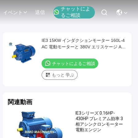
チャットによ
送信
イベント
るご相談
IE3 15KW インダクションモーター 160L-4
AC 電動モーターと 380V エリスケージ AC
電動モーター
チャットによるご相談
もっと 学ぶ
関連動画
IE3シリーズ 0.16HP-
430HP プレミアム効率 3
相アシンクロンモーター
電動エンジン