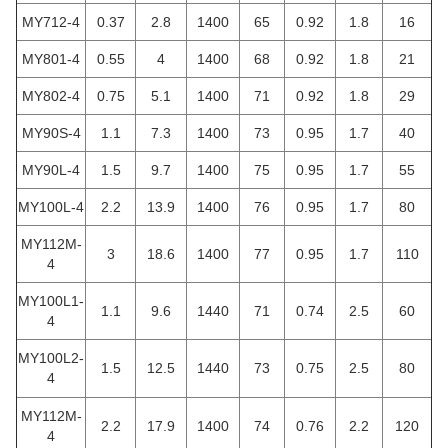
MY712-4
0.37
2.8
1400
65
0.92
1.8
16
MY801-4
0.55
4
1400
68
0.92
1.8
21
MY802-4
0.75
5.1
1400
71
0.92
1.8
29
MY90S-4
1.1
7.3
1400
73
0.95
1.7
40
MY90L-4
1.5
9.7
1400
75
0.95
1.7
55
MY100L-4
2.2
13.9
1400
76
0.95
1.7
80
MY112M-
3
18.6
1400
77
0.95
1.7
110
4
MY100L1-
1.1
9.6
1440
71
0.74
2.5
60
4
MY100L2-
1.5
12.5
1440
73
0.75
2.5
80
4
MY112M-
2.2
17.9
1400
74
0.76
2.2
120
4