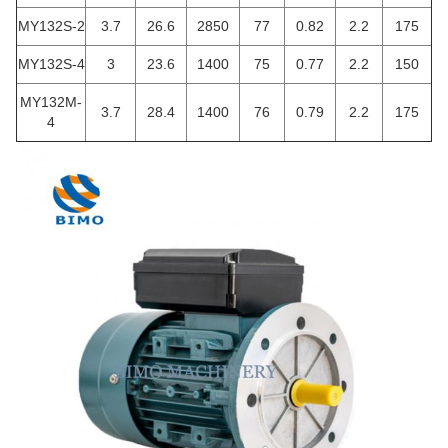
MY132S-2
3.7
26.6
2850
77
0.82
2.2
175
MY132S-4
3
23.6
1400
75
0.77
2.2
150
MY132M-
3.7
28.4
1400
76
0.79
2.2
175
4