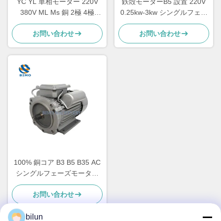
YC YL 単相モーター 220V
鉄殻モーターB5 設置 220V
380V ML Ms 銅 2極 4極
0.25kw-3kw シングルフェー
2.2kw 1.5kw 1.1kw 0.75kw
ズアシンクロンモーター
お問い合わせ
お問い合わせ
3kw
100% 銅コア B3 B5 B35 AC
シングルフェーズモーター
鉄殻モーター インダクショ
お問い合わせ
ンモーター
bilun