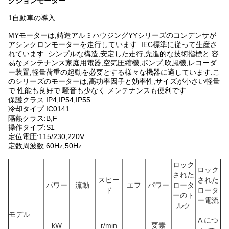
クションモーター
1自動車の導入
MYモーターは,鋳造アルミハウジングYYシリーズのコンデンサが
アシンクロンモーターを走行しています. IEC標準に従って生産さ
れています. シンプルな構造,安定した走行,先進的な技術指標と 容
易なメンテナンス家庭用電器,空気圧縮機,ポンプ,吹風機,レコーダ
ー装置,軽量荷重の起動を必要とする様々な機器に適しています.こ
のシリーズのモーターは,高功率因子と効率性,サイズが小さい軽量
で 性能も良好で 騒音も少なく メンテナンスも便利です
保護クラス:IP4,IP54,IP55
冷却タイプ:IC0141
隔熱クラス:B,F
操作タイプ:S1
定位電圧:115/230,220V
定数周波数:60Hz,50Hz
ロック
ロック
された
スピー
された
パワー
流動
エフ
パワー
ロータ
ド
ロータ
ーのト
ー電流
ルク
モデル
A につ
kW
r/min
要素