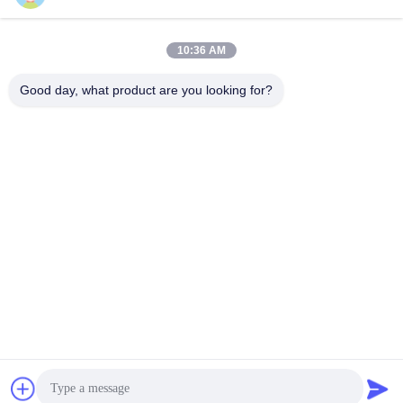
迅速な連絡
10:36 AM
Good day, what product are you looking for?
住所
1番 XIANKE ロード, HUADONG TOWN, HUADU 地区, 広州
中国510890
Tel
86--18802094629
電子メール
motorexport@bimo-idea.com
プライバシーポリシー規約
|
地図
| 中国の良質 AC電動機 メーカ
ー。Copyright© 2025-2026 Bimo Machinery Co.,Limited . 複製権
所有。