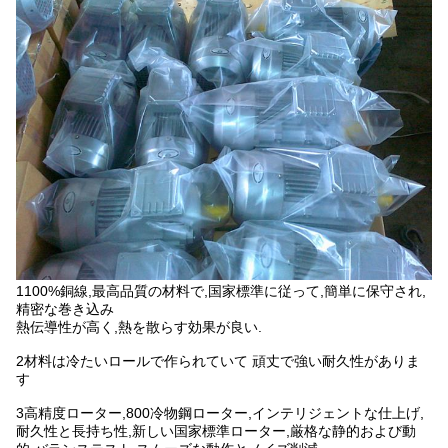
1100%銅線,最高品質の材料で,国家標準に従って,簡単に保守され,
精密な巻き込み
熱伝導性が高く,熱を散らす効果が良い.
2材料は冷たいロールで作られていて 頑丈で強い耐久性がありま
す
3高精度ローター,800冷物鋼ローター,インテリジェントな仕上げ,
耐久性と長持ち性,新しい国家標準ローター,厳格な静的および動