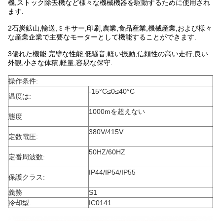
機,ストック除去機など様々な機械機器を駆動するために使用され
ます.
2石炭鉱山,輸送,ミキサー,印刷,農業,食品産業,機械産業,および様々
な産業企業で主要なモーターとして機能することができます.
3優れた機能:完璧な性能,低騒音,軽い振動,信頼性の高い走行,良い
外観,小さな体積,軽量,容易な保守.
操作条件:
-15°C≤0≤40°C
温度は:
1000mを超えない
態度
380V/415V
定数電圧:
50HZ/60HZ
定番周波数:
IP44/IP54/IP55
保護クラス:
義務
S1
冷却型:
IC0141