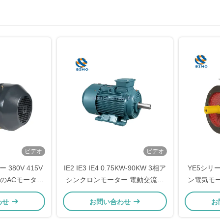
ビデオ
ビデオ
 380V 415V
IE2 IE3 IE4 0.75KW-90KW 3相ア
YE5シリー
効率のACモーター
シンクロンモーター 電動交流モ
ン電気モータ
小振動
ーター 220V 380V
38
わせ
お問い合わせ
お