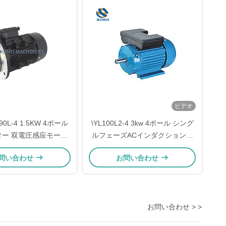
ビデオ
L90L-4 1.5KW 4ポール
\YL100L2-4 3kw 4ポール シング
ター 双電圧感应モータ
ルフェーズACインダクションモ
ー
ーター 低騒音
問い合わせ
お問い合わせ
お問い合わせ > >