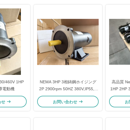
/460V 1HP
NEMA 3HP 3相鋳鋼ホイジング
高品質 Ne
誘導電動機
2P 2900rpm 50HZ 380V,IP55,F
1HP 2HP
クラス,NEMA 145T,SKFベアリン
タ
わせ
お問い合わせ
お
グモーター