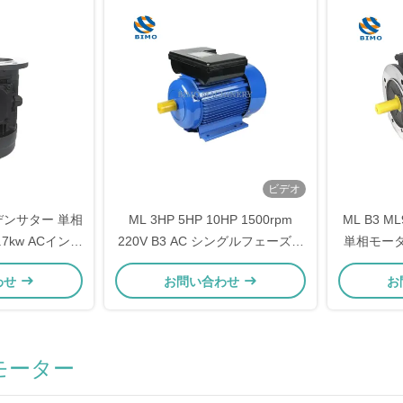
ビデオ
デンサター 単相
ML 3HP 5HP 10HP 1500rpm
ML B3 M
.7kw ACインダ
220V B3 AC シングルフェーズ・
単相モー
電機
ダブル・コンデンサ・インダクシ
わせ
お問い合わせ
お
ョンモーター
モーター