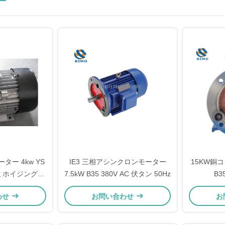
ー
ーター 4kw YS
IE3 三相アシンクロンモーター
15KW銅
ミホイジング 4
7.5kW B35 380V AC 伏タン 50Hz
B3
モーター
わせ
お問い合わせ
お