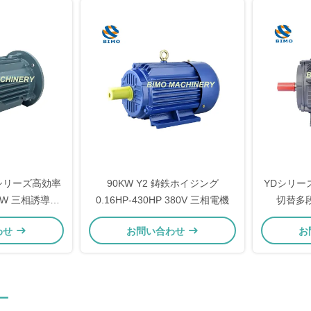
 Yシリーズ高効率
90KW Y2 鋳鉄ホイジング
YDシリーズ 
00KW 三相誘導電
0.16HP-430HP 380V 三相電機
切替多
わせ
お問い合わせ
お
ー