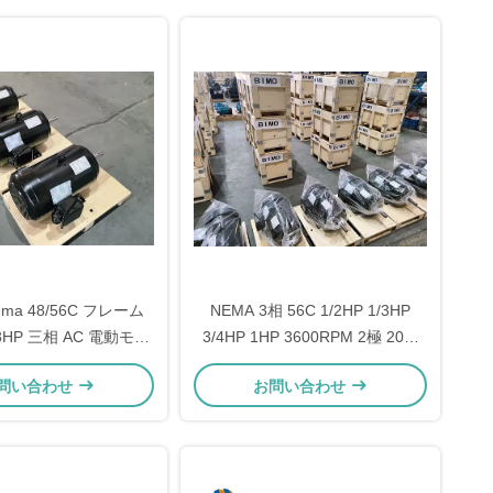
ma 48/56C フレーム
NEMA 3相 56C 1/2HP 1/3HP
 3HP 三相 AC 電動モー
3/4HP 1HP 3600RPM 2極 208-
ー 中国メーカー
230/460V 60HZ ACモーター 非同
問い合わせ
お問い合わせ
期モーター 工業用