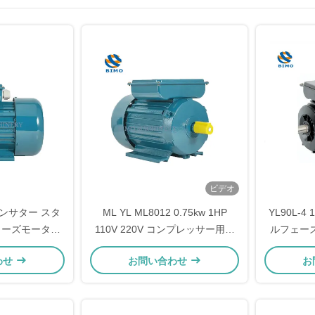
ビデオ
ンサター スタ
ML YL ML8012 0.75kw 1HP
YL90L-4
ェーズモーター
110V 220V コンプレッサー用単
ルフェー
 IP54 IP55
相電気モーター
サ・イン
わせ
お問い合わせ
お