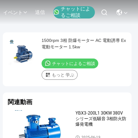
チャットによ
送信
イベント
るご相談
1500rpm 3相 防爆モーター AC 電動誘導 Ex
電動モーター 1.5kw
チャットによるご相談
もっと 学ぶ
関連動画
YBX3-200L1 30KW 380V
シリーズ低騒音 3相防火防
爆発電機
耐圧防爆モーター
2025-06-19