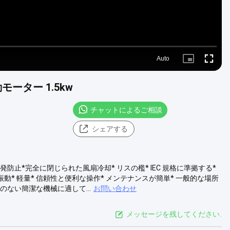
Auto
Picture-
Fullscre
in-
Picture
動モーター 1.5kw
チャットによるご相談
シェアする
ー * 爆発防止*完全に閉じられた風扇冷却* リスの檻* IEC 規格に準拠する*
振動* 軽量* 信頼性と便利な操作* メンテナンスが簡単* 一般的な場所
のない簡潔な機械に適して...
お問い合わせ
メッセージを残してください.