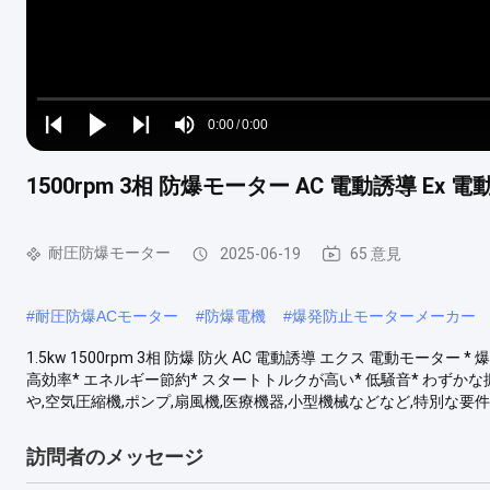
Loaded
:
0%
0:00
/
0:00
Play
Play
Play
Mute
Current
Duration
next
next
1500rpm 3相 防爆モーター AC 電動誘導 Ex 電
Time
耐圧防爆モーター
2025-06-19
65 意見
#
耐圧防爆ACモーター
#
防爆電機
#
爆発防止モーターメーカー
1.5kw 1500rpm 3相 防爆 防火 AC 電動誘導 エクス 電動モータ
高効率* エネルギー節約* スタートトルクが高い* 低騒音* わずかな
や,空気圧縮機,ポンプ,扇風機,医療機器,小型機械などなど,特別な要件
訪問者のメッセージ