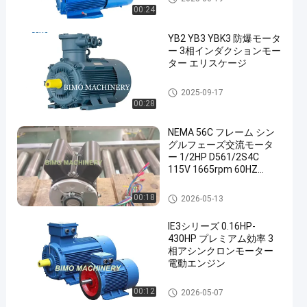
00:24
YB2 YB3 YBK3 防爆モータ
ー 3相インダクションモー
ター エリスケージ
en
耐圧防爆モーター
2025-09-17
00:28
NEMA 56C フレーム シン
グルフェーズ交流モータ
ー 1/2HP D561/2S4C
115V 1665rpm 60HZ
CSCR 1.0 Sタイプ産業用
電気モーター
NEMA標準モーター
00:18
2026-05-13
IE3シリーズ 0.16HP-
430HP プレミアム効率 3
相アシンクロンモーター
電動エンジン
AC電動機
00:12
2026-05-07