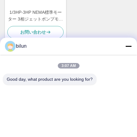
1/3HP-3HP NEMA標準モー
ター 3相ジェットポンプモー
ター CSA / CUS認定
お問い合わせ
bilun
迅速な連絡
3:07 AM
Good day, what product are you looking for?
住所
1番 XIANKE ロード, HUADONG TOWN, HUADU 地区, 広州
中国510890
Tel
86--18802094629
電子メール
motorexport@bimo-idea.com