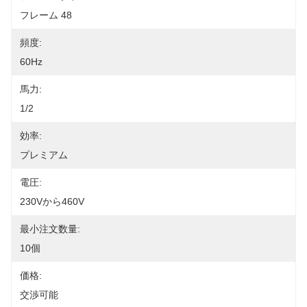
フレーム 48
頻度:
60Hz
馬力:
1/2
効率:
プレミアム
電圧:
230Vから460V
最小注文数量:
10個
価格:
交渉可能