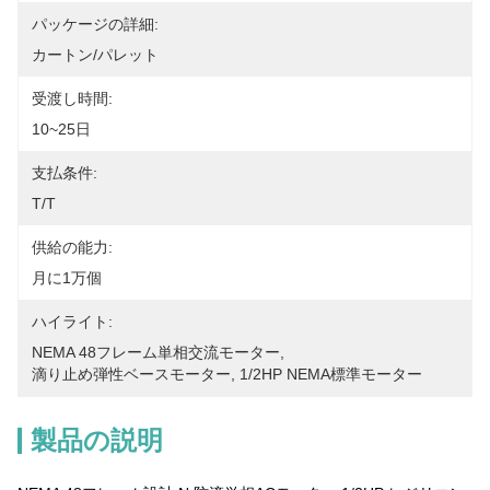
パッケージの詳細:
カートン/パレット
受渡し時間:
10~25日
支払条件:
T/T
供給の能力:
月に1万個
ハイライト:
NEMA 48フレーム単相交流モーター
, 
滴り止め弾性ベースモーター
, 
1/2HP NEMA標準モーター
製品の説明