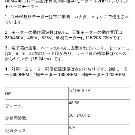
NEMA 48フレーム設計 N 防滴単相ACモーター 1/2HP レジリエン
トベースモーター
1、NEMA規格モーターは主に米国、カナダ、メキシコで使用され
ています。
2、モーターの動作周波数は60Hz、三相モーターの動作電圧は
230/460V、460V、575V、単相モーターは115/208-230Vです。
3、端子箱は通常、ベースの中央に固定されています。モーターに
は3、6、9、12本のリード線があり、リード線の標準長はベース
から6インチ（15.24cm）です。
4、対応するモーター同期伝達速度は次のとおりです。2極モータ
ー 3600RPM、4極モーター 1800RPM、6極モーター 1200RPM。
1/4HP-2HP
HP
48 56
フレーム
50Hz/60Hz
定格周波数:
B/F
絶縁クラス: