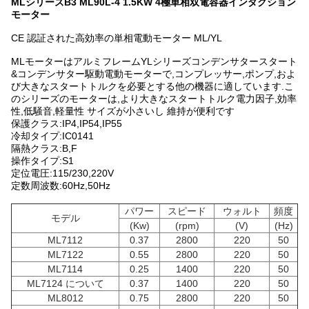
MLシリーズB3 ML90L-4 1.5KW 4極単相双電容器インダクション
モーター
CE 認証された高効率の単相電動モーター ML/YL
MLモーターはアルミフレームYLシリーズコンデンサタースタート
&コンデンサター駆動電動モーターで,コンプレッサー,ポンプ,およ
び大きなスタートトルクを必要とする他の機器に適しています.こ
のシリーズのモーターは,より大きなスタートトルク電力因子,効率
性,低騒音,軽量性 サイズが小さいし 維持が便利です
保護クラス:IP4,IP54,IP55
冷却タイプ:IC0141
隔熱クラス:B,F
操作タイプ:S1
定位電圧:115/230,220V
定数周波数:60Hz,50Hz
パワー
スピード
ウォルト
頻度
モデル
(Kw)
(rpm)
(V)
(Hz)
ML7112
0.37
2800
220
50
ML7122
0.55
2800
220
50
ML7114
0.25
1400
220
50
ML7124 について
0.37
1400
220
50
ML8012
0.75
2800
220
50