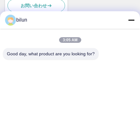
お問い合わせ
ンモーター
bilun
迅速な連絡
3:05 AM
Good day, what product are you looking for?
住所
1番 XIANKE ロード, HUADONG TOWN, HUADU 地区, 広州
中国510890
Tel
86--18802094629
電子メール
motorexport@bimo-idea.com