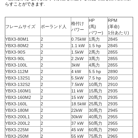
らすことができます.
HP
RPM
格付け
フレームサイズ
ポーランド人
(馬)
(革命)
パワー
パワー)
1分あたり)
YBX3-80M1
2
0.75kW
1馬力
2845
YBX3-80M2
2
1.1 kW
1.5 hp
2845
YBX3-90S
2
1.5kW
2馬力
2855
YBX3-90L
2
2.2kW
3馬力
2855
YBX3-100L
2
3kW
4馬力
2855
YBX3-112M
2
4 kW
5.5 hp
2890
YBX3-132S1
2
5.5kW
7.5 hp
2910
YBX3-132S2
2
7.5kW
10馬力
2910
YBX3-160M1
2
11 kW
15馬力
2935
YBX3-160M2
2
15 kW
20馬力
2935
YBX3-160L
2
18.5kW
25馬力
2935
YBX3-180M
2
22kW
30馬力
2945
YBX3-200L1
2
30kW
40馬力
2955
YBX3-200L2
2
37 kW
50馬力
2955
YBX3-225M
2
45 kW
60馬力
2960
YBX3-250M
2
55 kW
75馬力
2965