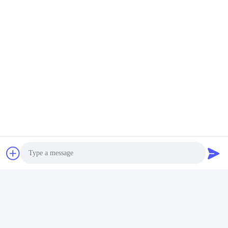
低騒音
お問い合わせ
お問い合わせ
IP55 YB3 防爆モーター メー
YB3 18.5kw 防爆電動モータ
カー 1.5kw 37kw 380V 660V
ー 2ポール 3000rpm 380V
50Hz
660V 鉱山用
お問い合わせ
お問い合わせ
Photo