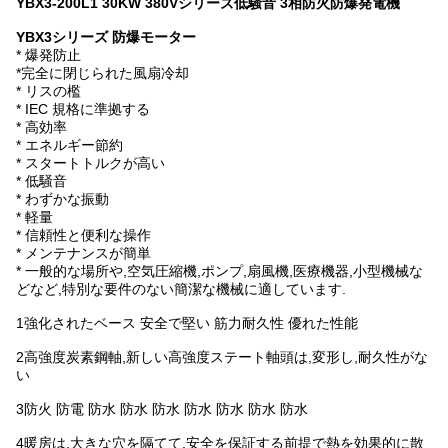
YBX3-200L1 30KW 380Vシリーズ低騒音 3相防火防爆発電機
YBX3シリーズ 防爆モーター
* 爆発防止
*完全に閉じられた風扇冷却
* リスの檻
* IEC 規格に準拠する
* 高効率
* エネルギー節約
* スタートトルクが高い
* 低騒音
* わずかな振動
* 軽量
* 信頼性と便利な操作
* メンテナンスが簡単
* 一般的な場所や,空気圧縮機,ポンプ,扇風機,医療機器,小型機械な
どなど,特別な要件のない簡潔な機械に適しています.
1強化されたベース 安全で堅い 筋力耐久性 優れた性能
2高強度炭素鋼軸,新しい高強度ステート軸頭は,変形し,耐久性がな
い
3防火 防電 防水 防水 防水 防水 防水 防水 防水
4暖房は,大きな穴を隔てて,安全を保証する前提で熱を効果的に散