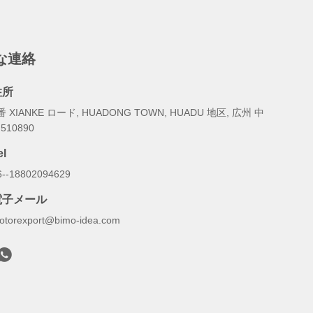
な連絡
住所
番 XIANKE ロード, HUADONG TOWN, HUADU 地区, 広州 中
510890
el
6--18802094629
電子メール
otorexport@bimo-idea.com