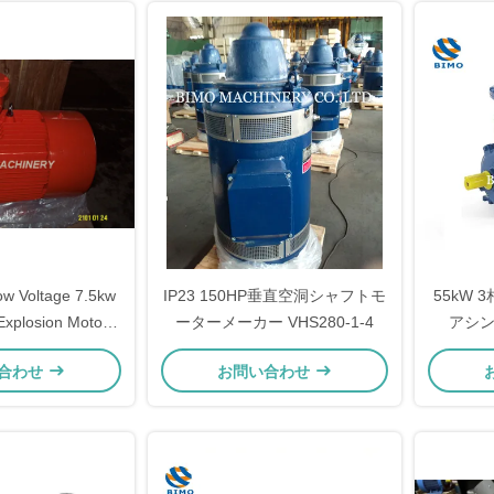
ow Voltage 7.5kw
IP23 150HP垂直空洞シャフトモ
55kW 
Explosion Motor
ーターメーカー VHS280-1-4
アシ
00rpm Explosion
合わせ
お問い合わせ
 Ac Motor