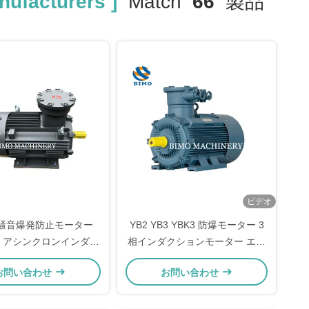
ufacturers ]
Match
66
製品
ビデオ
 低騒音爆発防止モーター
YB2 YB3 YBK3 防爆モーター 3
AC アシンクロンインダク
相インダクションモーター エリ
ン Ex 電動モーター
スケージ
お問い合わせ
お問い合わせ