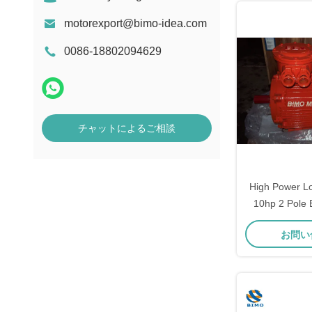
motorexport@bimo-idea.com
0086-18802094629
チャットによるご相談
High Power L
10hp 2 Pole 
75kw 380v 15
お問い
Proof