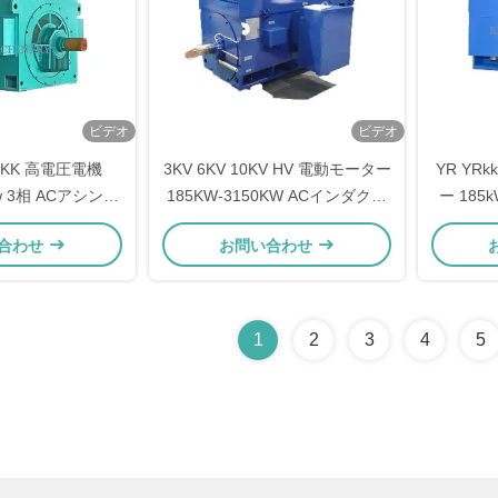
ビデオ
ビデオ
 YKK 高電圧電機
3KV 6KV 10KV HV 電動モーター
YR YR
kw 3相 ACアシンク
185KW-3150KW ACインダクシ
ー 185
ン電機
ョンモーター
ター 
合わせ
お問い合わせ
1
2
3
4
5