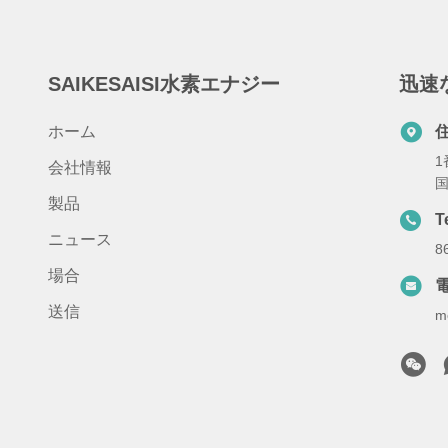
SAIKESAISI水素エナジー
迅速
ホーム
1
会社情報
国
製品
T
ニュース
8
場合
送信
m