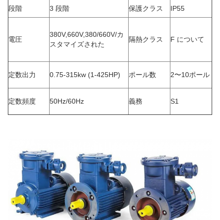
段階
3 段階
保護クラス
IP55
380V,660V,380/660V/カ
電圧
隔熱クラス
F について
スタマイズされた
定数出力
0.75-315kw (1-425HP)
ポール数
2〜10ポール
定数頻度
50Hz/60Hz
義務
S1