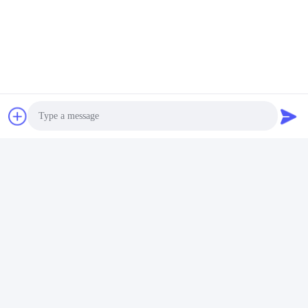
よくある質問
Photo
Q:あなたは工場ですか? それとも取引会社ですか?
A: 私たちは工場です. 20年以上モーターとアクセサリーに焦点を
Video Call
当てています.
Q: 保証は?
Audio Call
A: 私たちの保証は1年です. 保証範囲内で損傷した部品. 私たちは
新しいものを無料で提供し,解決策を供給します.
Q: どんなモーターを供給できますか?