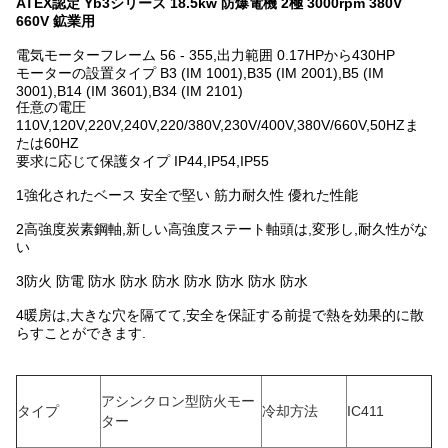
ATEX認定 Yb3シリーズ 18.5kw 防爆電機 2極 3000rpm 380V
660V 鉱業用
電気モーターフレーム 56 - 355,出力範囲 0.17HPから430HP
モーターの設置タイプ B3 (IM 1001),B35 (IM 2001),B5 (IM
3001),B14 (IM 3601),B34 (IM 2101)
任意の電圧
110V,120V,220V,240V,220/380V,230V/400V,380V/660V,50HZま
たは60HZ
要求に応じて保護タイプ IP44,IP54,IP55
1強化されたベース 安全で堅い 筋力耐久性 優れた性能
2高強度炭素鋼軸,新しい高強度ステート軸頭は,変形し,耐久性がな
い
3防火 防電 防水 防水 防水 防水 防水 防水 防水
4暖房は,大きな穴を隔てて,安全を保証する前提で熱を効果的に散
らすことができます.
アシンクロン型防火モー
タイプ
冷却方法
IC411
ター