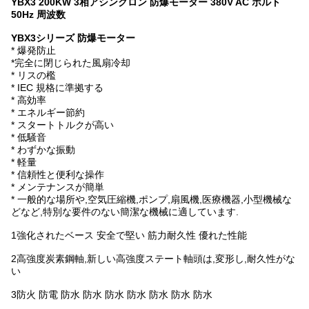
YBX3 200KW 3相アシンクロン 防爆モーター 380V AC ボルト
50Hz 周波数
YBX3シリーズ 防爆モーター
* 爆発防止
*完全に閉じられた風扇冷却
* リスの檻
* IEC 規格に準拠する
* 高効率
* エネルギー節約
* スタートトルクが高い
* 低騒音
* わずかな振動
* 軽量
* 信頼性と便利な操作
* メンテナンスが簡単
* 一般的な場所や,空気圧縮機,ポンプ,扇風機,医療機器,小型機械な
どなど,特別な要件のない簡潔な機械に適しています.
1強化されたベース 安全で堅い 筋力耐久性 優れた性能
2高強度炭素鋼軸,新しい高強度ステート軸頭は,変形し,耐久性がな
い
3防火 防電 防水 防水 防水 防水 防水 防水 防水