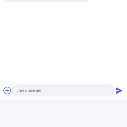
ター 3相2極電動モーター
モーター IP55 純銅モーター
低騒音
お問い合わせ
お問い合わせ
IP55 YB3 防爆モーター メー
YB3 18.5kw 防爆電動モータ
カー 1.5kw 37kw 380V 660V
ー 2ポール 3000rpm 380V
50Hz
660V 鉱山用
お問い合わせ
お問い合わせ
Photo