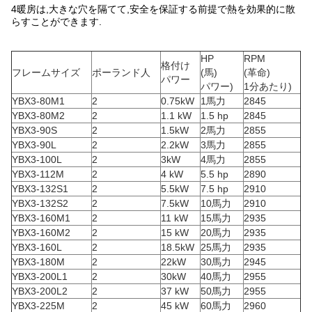
4暖房は,大きな穴を隔てて,安全を保証する前提で熱を効果的に散
らすことができます.
HP
RPM
格付け
フレームサイズ
ポーランド人
(馬)
(革命)
パワー
パワー)
1分あたり)
YBX3-80M1
2
0.75kW
1馬力
2845
YBX3-80M2
2
1.1 kW
1.5 hp
2845
YBX3-90S
2
1.5kW
2馬力
2855
YBX3-90L
2
2.2kW
3馬力
2855
YBX3-100L
2
3kW
4馬力
2855
YBX3-112M
2
4 kW
5.5 hp
2890
YBX3-132S1
2
5.5kW
7.5 hp
2910
YBX3-132S2
2
7.5kW
10馬力
2910
YBX3-160M1
2
11 kW
15馬力
2935
YBX3-160M2
2
15 kW
20馬力
2935
YBX3-160L
2
18.5kW
25馬力
2935
YBX3-180M
2
22kW
30馬力
2945
YBX3-200L1
2
30kW
40馬力
2955
YBX3-200L2
2
37 kW
50馬力
2955
YBX3-225M
2
45 kW
60馬力
2960