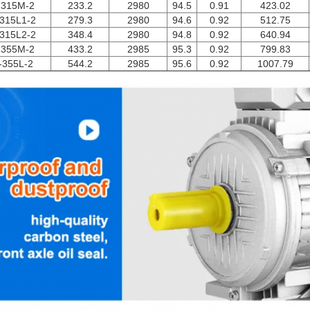
-315M-2
233.2
2980
94.5
0.91
423.02
315L1-2
279.3
2980
94.6
0.92
512.75
315L2-2
348.4
2980
94.8
0.92
640.94
-355M-2
433.2
2985
95.3
0.92
799.83
-355L-2
544.2
2985
95.6
0.92
1007.79