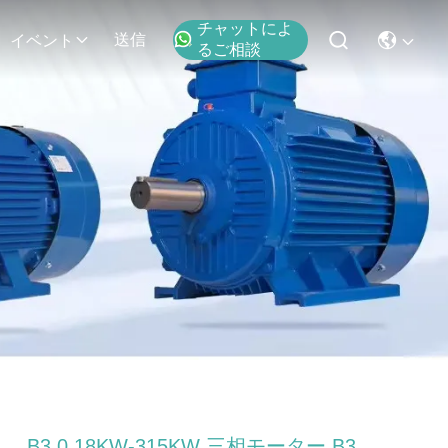
チャットによ
送信
イベント
るご相談
B3 0.18KW-315KW 三相モーター B3