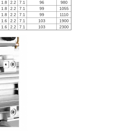
1.8
2.2
7.1
96
980
1.8
2.2
7.1
99
1055
1.8
2.2
7.1
99
1110
1.6
2.2
7.1
103
1900
1.6
2.2
7.1
103
2300