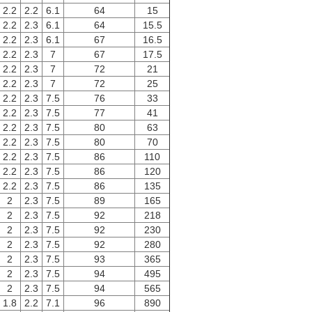
2.2
2.2
6.1
64
15
2.2
2.3
6.1
64
15.5
2.2
2.3
6.1
67
16.5
2.2
2.3
7
67
17.5
2.2
2.3
7
72
21
2.2
2.3
7
72
25
2.2
2.3
7.5
76
33
2.2
2.3
7.5
77
41
2.2
2.3
7.5
80
63
2.2
2.3
7.5
80
70
2.2
2.3
7.5
86
110
2.2
2.3
7.5
86
120
2.2
2.3
7.5
86
135
2
2.3
7.5
89
165
2
2.3
7.5
92
218
2
2.3
7.5
92
230
2
2.3
7.5
92
280
2
2.3
7.5
93
365
2
2.3
7.5
94
495
2
2.3
7.5
94
565
1.8
2.2
7.1
96
890