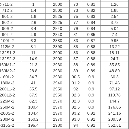
-711-2
1
2800
70
0.81
1.26
-712-2
1.4
2800
73
0.82
1.88
-801-2
1.8
2825
75
0.83
2.54
-802-2
2.6
2825
77
0.84
3.72
-90S-2
3.4
2840
79
0.84
5.04
-90L-2
4.9
2840
81
0.85
7.4
-100L-2
6.3
2880
83
0.87
9.95
-112M-2
8.1
2890
85
0.88
13.22
132S1-2
11
2900
86
0.88
18.11
132S2-2
14.9
2900
87
0.88
24.7
160M1-2
21.3
2930
88
0.89
35.85
160M2-2
28.8
2930
89
0.89
48.89
-160L-2
34.7
2930
90.5
0.9
60.3
-180M-2
41
2940
91.2
0.9
71.46
200L1-2
55.5
2950
92
0.9
97.12
200L2-2
67.9
2950
92.3
0.9
119.78
-225M-2
82.3
2970
92.3
0.9
144.7
-250M-2
100.4
2970
92.5
0.9
176.85
-280S-2
134.4
2970
93.2
0.91
241.16
-280M-2
160.2
2970
93.8
0.91
289.39
-315S-2
195.4
2980
94
0.91
352.51