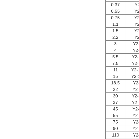
0.37
Y2
0.55
Y2
0.75
Y2
1.1
Y2
1.5
Y2
2.2
Y2
3
Y2
4
Y2
5.5
Y2-
7.5
Y2-
11
Y2-
15
Y2-
18.5
Y2
22
Y2
30
Y2-
37
Y2-
45
Y2
55
Y2
75
Y2
90
Y2
110
Y2