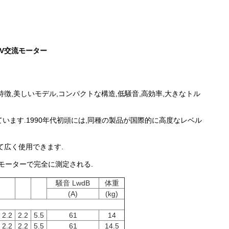
440V交流モーター
特徴,美しいモデル,コンパクトな構造,低騒音,高効率,大きなトル
います.1990年代初頭には,同種の製品が国際的に高度なレベル
て広く使用できます.
モーターで完全に測定される.
騒音 LwdB
体重
(A)
(kg)
2.2
2.2
5.5
61
14
2.2
2.2
5.5
61
14.5