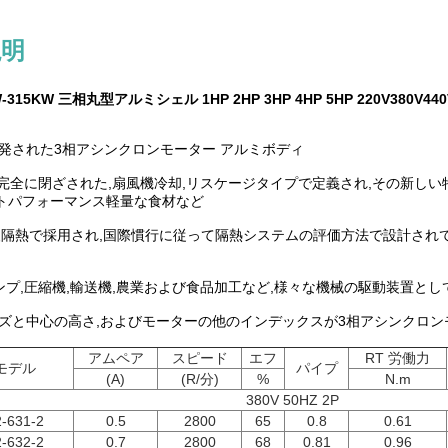
説明
8KW-315KW 三相丸型アルミシェル 1HP 2HP 3HP 4HP 5HP 220V380V
発された3相アシンクロンモーター アルミボディ
,完全に閉ざされた,扇風機冷却,リスケージタイプで定義され,その新しい
ートパフォーマンス軽量な食材など
F級隔熱で採用され,国際慣行に従って隔熱システムの評価方法で設計されて
ポンプ,圧縮機,輸送機,農業および食品加工など,様々な機械の駆動装置とし
ズと中心の高さ,およびモーターの他のインデックスが3相アシンクロン
アムペア
スピード
エフ
RT 労働力
モデル
パイプ
(A)
(R/分)
%
N.m
380V 50HZ 2P
-631-2
0.5
2800
65
0.8
0.61
-632-2
0.7
2800
68
0.81
0.96