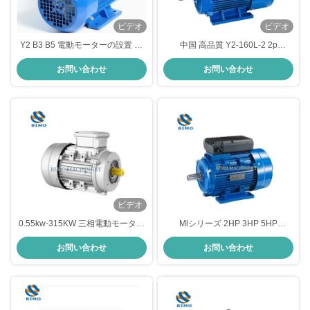
ビデオ
ビデオ
Y2 B3 B5 電動モーターの設置 鋳
中国 高品質 Y2-160L-2 2p
鉄 3相電動モーター 2極 4極
3000rpm 25HP 18.5KW 三相電機
お問い合わせ
お問い合わせ
ビデオ
0.55kw-315KW 三相電動モーター
Mlシリーズ 2HP 3HP 5HP
B14 2極 4極 6極 8極 IP54
B3/B35/B5 シングルフェーズ電動
お問い合わせ
お問い合わせ
モーター