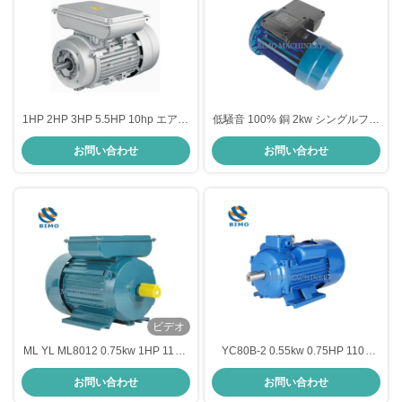
1HP 2HP 3HP 5.5HP 10hp エアコ
低騒音 100% 銅 2kw シングルフェ
ン用の単相電気モーター
ーズモーター 110V 50hz 1500rpm
お問い合わせ
お問い合わせ
シングルフェーズ電動モーター
ビデオ
ML YL ML8012 0.75kw 1HP 110V
YC80B-2 0.55kw 0.75HP 110V
220V コンプレッサー用単相電気
220V 空気圧縮機用単相電機
お問い合わせ
お問い合わせ
モーター