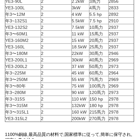
YE3-90L
2
2.2kW
3馬力
2856
YE3-100L
2
3kW
4馬力
2833
年3〜12M
2
4 kW
5.5 hp
2892
年3~132S1
2
5.5kW
7.5 hp
2910
YE3-132S2
2
7.5kW
10馬力
2937
年3〜60M1
2
11 kW
15馬力
2937
YE3-160M2
2
15 kW
20馬力
2937
YE3-160L
2
18.5kW
25馬力
2937
年3〜180M
2
22kW
30馬力
2946
YE3-200L1
2
30kW
40馬力
2969
YE3-200L2
2
37 kW
50馬力
2973
年3~225M
2
45 kW
60馬力
2964
年3〜250M
2
55 kW
75馬力
2969
年3〜80年
2
75 kW
100馬力
2969
年3~280M
2
90 kW
120馬力
2973
年3~315S
2
110 kW
150 hp
2978
年3〜315M
2
132kW
180 hp
2978
年3〜315L1
2
160 kW
215馬力
2978
YE3-315L2
2
200kW
270馬力
2978
1100%銅線,最高品質の材料で,国家標準に従って,簡単に保守され,