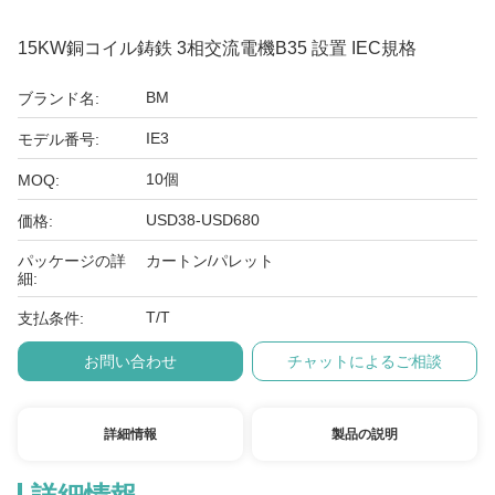
15KW銅コイル鋳鉄 3相交流電機B35 設置 IEC規格
BM
ブランド名:
IE3
モデル番号:
10個
MOQ:
USD38-USD680
価格:
パッケージの詳
カートン/パレット
細:
T/T
支払条件:
お問い合わせ
チャットによるご相談
詳細情報
製品の説明