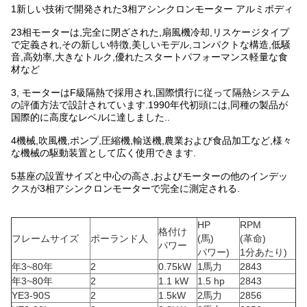
1新しい技術で開発された3相アシンクロンモーター アルミボディ
23相モーターは,完全に閉ざされた,扇風機冷却,リスケージタイプ
で定義され,その新しい特徴,美しいモデル,コンパクトな構造,低騒
音,高効率,大きなトルク,優れたスタートパフォーマンス軽量な食
材など
3, モーターはF級隔熱で採用され,国際慣行に従って隔熱システム
の評価方法で設計されています.1990年代初頭には,同種の製品が
国際的に高度なレベルに達しました..
4機械,吹風機,ポンプ,圧縮機,輸送機,農業および食品加工など,様々
な機械の駆動装置として広く使用できます.
5基座の設置サイズと中心の高さ,およびモーターの他のインデッ
クスが3相アシンクロンモーターで完全に測定される.
HP
RPM
格付け
フレームサイズ
ポーランド人
(馬)
(革命)
パワー
パワー)
1分あたり)
年3~80年
2
0.75kW
1馬力
2843
年3~80年
2
1.1 kW
1.5 hp
2843
YE3-90S
2
1.5kW
2馬力
2856