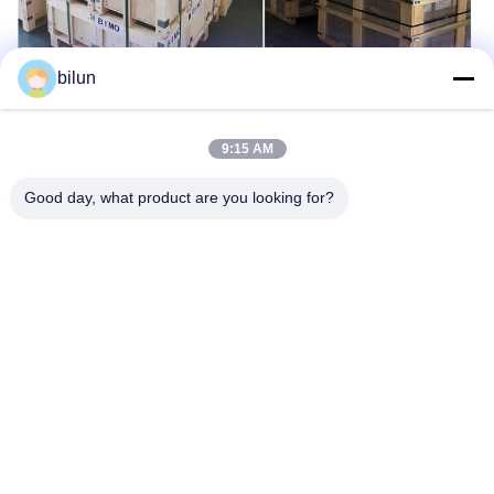
bilun
よくある質問
9:15 AM
Q:あなたは工場ですか? それとも取引会社ですか?
Good day, what product are you looking for?
A: 私たちは工場です. 20年以上モーターとアクセサリーに焦点を
当てています.
Q: 保証は?
A: 私たちの保証は1年です. 保証範囲内で損傷した部品. 私たちは
新しいものを無料で提供し,解決策を供給します.
Q: どんなモーターを供給できますか?
A: 単相モーター,三相モーター,NEMA標準モーター,爆発防止モー
ターなど
Q:OEMサービスを提供していますか?
A:はい.OEM/ODMサービスを提供しています.
Q: あなたのリードタイムは何ですか?
A: 通常は10日です.正確な時間はQtyに依存します.