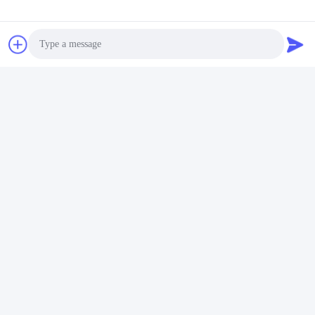
タグ:
三相誘導電動機
三相電動機
三相非同期モーター
Photo
Video Call
Audio Call
関連製品