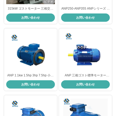
ビデオ
315kW ゴストモーター 三相交流
ANP250-ANP355 ANPシリーズ ゴ
アシンクロンインダクション電動
ストモーター 380V 三相モーター
お問い合わせ
お問い合わせ
モーター B3 設置
75KW-160KW
ANP 1.1kw 1.5hp 3hp 7.5hp 小ベ
ANP 三相ゴスト標準モーター
ース 高功率 2840rpm ゴストモー
11kw 15kw 18.5kw ロシア・ウク
お問い合わせ
お問い合わせ
ター 20hp 15hp 10Hp 3相モータ
ライナ用電機
ー