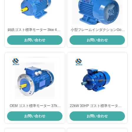
鋳鉄ゴスト標準モーター 3kw 4HP
小型フレームインダクションGost
AC 3相アシンクロンインダクショ
標準モーター 380V IP55アシンク
お問い合わせ
お問い合わせ
ン電動モーター
ロンAC電動モーター
OEM ゴスト標準モーター 37kw
22kW 30HP ゴスト標準モーター 3
50HP 220V 380V 水ポンプ用三相
相インダクションアシンクロンモ
お問い合わせ
お問い合わせ
交流感应モーター
ーター