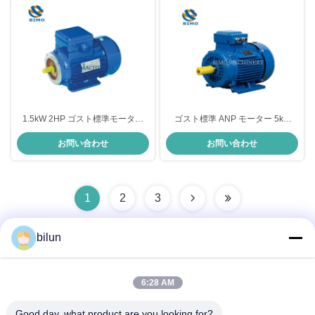
1.5kW 2HP ゴスト標準モーター
ゴスト標準 ANP モーター 5kw
B3 3相ACインダクション電動モー
7.5kw 11kw 15kw 18.5kw 三相電
お問い合わせ
お問い合わせ
ター
動モーター
1
2
3
bilun
迅速な連絡
6:28 AM
Good day, what product are you looking for?