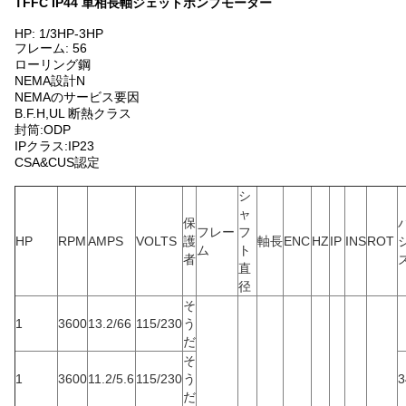
TFFC IP44 単相長軸ジェットポンプモーター
HP: 1/3HP-3HP
フレーム: 56
ローリング鋼
NEMA設計N
NEMAのサービス要因
B.F.H,UL 断熱クラス
封筒:ODP
IPクラス:IP23
CSA&CUS認定
シ
ャ
保
フレー
フ
HP
RPM
AMPS
VOLTS
護
軸長
ENC
HZ
IP
INS
ROT
ム
ト
者
ズ
直
径
そ
1
3600
13.2/66
115/230
う
だ
そ
1
3600
11.2/5.6
115/230
う
3
だ