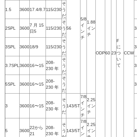
そ
1.5
3600
17.4/8.7
115/230
う
だ
5/8
そ
1.88
7 月 15
イ
2SPL
3600
115/230
う
56
イン
3
日5
ン
だ
チ
チ
そ
F
3SPL
3600
18/9
115/230
う
に
3
だ
ODP
60
23
つ
CCW
い
そ
208-
て
3.7SPL
3600
16〜15
う
3
230 年
だ
そ
208-
5SPL
3600
16〜15
う
3
230 年
だ
7/8
そ
2.25
208-
イ
3
3600
16〜15
う
143/5T
イン
230 年
ン
だ
チ
チ
7/8
そ
2.25
22から
208-
イ
5
3600
う
143/5T
イン
4
21
230 年
ン
だ
チ