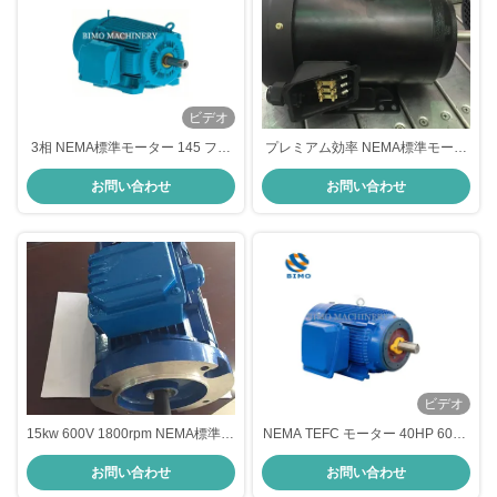
ビデオ
3相 NEMA標準モーター 145 フレ
プレミアム効率 NEMA標準モータ
ーム ローリング 鉄 農用モーター
ー 1HP 2HP 3HP 5HP 3相インダ
お問い合わせ
お問い合わせ
クションモーター
ビデオ
15kw 600V 1800rpm NEMA標準モ
NEMA TEFC モーター 40HP 600V
ーター 60Hz TEFC AC電動モータ
1800rpm 60Hz 326-T 電動交流モ
お問い合わせ
お問い合わせ
ー
ーター 3相