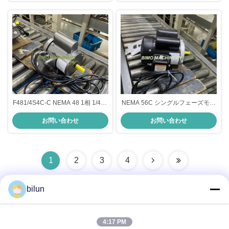
F481/4S4C-C NEMA 48 1相 1/4hp
NEMA 56C シングルフェーズモー
4極 115/230V、TEFC、60HZ
ター 1hp 0.75kw F56C1S4C
お問い合わせ
お問い合わせ
CSIR NEMA ACモーター
115/230V TEFC CSCR 60HZ 7イ
ンチ長電源コード NEMA ACモー
ター.
1
2
3
4
bilun
迅速な連絡
4:17 PM