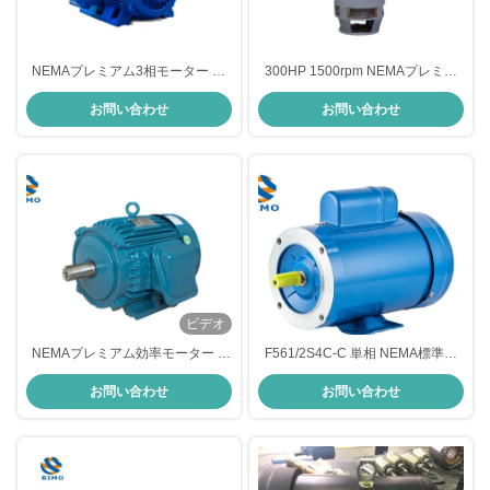
NEMAプレミアム3相モーター 大
300HP 1500rpm NEMAプレミア
トルク 460V 575V 230V 60Hz
ム効率モーター 220KW VHSモー
お問い合わせ
お問い合わせ
300HP-400HP ACインダクション
ター
モーター
ビデオ
NEMAプレミアム効率モーター 2
F561/2S4C-C 単相 NEMA標準モ
ポール 4ポール 6ポール 50HP AC
ーター 1/2HP 4P NEMA 56C 屋外
お問い合わせ
お問い合わせ
3相モーター
用モーター