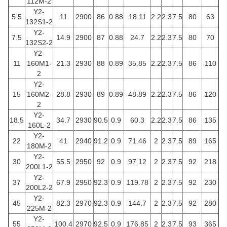
112M-2
Y2-
5.5
11
2900
86
0.88
18.11
2.2
2.3
7.5
80
63
132S1-2
Y2-
7.5
14.9
2900
87
0.88
24.7
2.2
2.3
7.5
80
70
132S2-2
Y2-
11
160M1-
21.3
2930
88
0.89
35.85
2.2
2.3
7.5
86
110
2
Y2-
15
160M2-
28.8
2930
89
0.89
48.89
2.2
2.3
7.5
86
120
2
Y2-
18.5
34.7
2930
90.5
0.9
60.3
2.2
2.3
7.5
86
135
160L-2
Y2-
22
41
2940
91.2
0.9
71.46
2
2.3
7.5
89
165
180M-2
Y2-
30
55.5
2950
92
0.9
97.12
2
2.3
7.5
92
218
200L1-2
Y2-
37
67.9
2950
92.3
0.9
119.78
2
2.3
7.5
92
230
200L2-2
Y2-
45
82.3
2970
92.3
0.9
144.7
2
2.3
7.5
92
280
225M-2
Y2-
55
100.4
2970
92.5
0.9
176.85
2
2.3
7.5
93
365