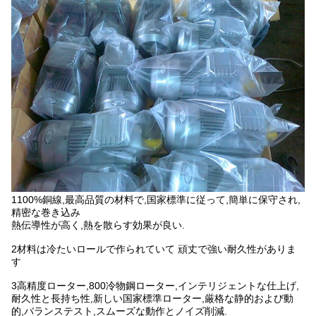
1100%銅線,最高品質の材料で,国家標準に従って,簡単に保守され,
精密な巻き込み
熱伝導性が高く,熱を散らす効果が良い.
2材料は冷たいロールで作られていて 頑丈で強い耐久性がありま
す
3高精度ローター,800冷物鋼ローター,インテリジェントな仕上げ,
耐久性と長持ち性,新しい国家標準ローター,厳格な静的および動
的,バランステスト,スムーズな動作とノイズ削減.