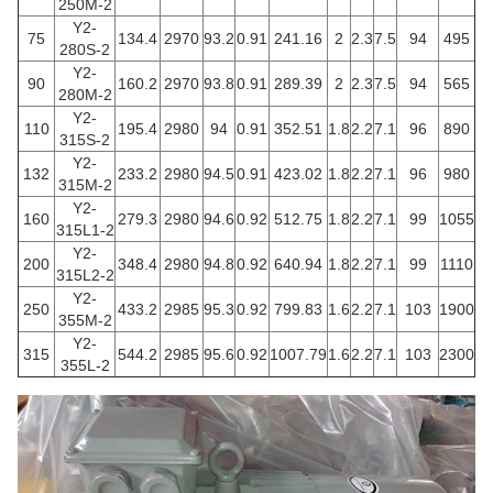
250M-2
Y2-
75
134.4
2970
93.2
0.91
241.16
2
2.3
7.5
94
495
280S-2
Y2-
90
160.2
2970
93.8
0.91
289.39
2
2.3
7.5
94
565
280M-2
Y2-
110
195.4
2980
94
0.91
352.51
1.8
2.2
7.1
96
890
315S-2
Y2-
132
233.2
2980
94.5
0.91
423.02
1.8
2.2
7.1
96
980
315M-2
Y2-
160
279.3
2980
94.6
0.92
512.75
1.8
2.2
7.1
99
1055
315L1-2
Y2-
200
348.4
2980
94.8
0.92
640.94
1.8
2.2
7.1
99
1110
315L2-2
Y2-
250
433.2
2985
95.3
0.92
799.83
1.6
2.2
7.1
103
1900
355M-2
Y2-
315
544.2
2985
95.6
0.92
1007.79
1.6
2.2
7.1
103
2300
355L-2