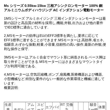
Ms シリーズ
0.55kw-15kw 三相アシンクロンモーター 100% 銅
アルミニウムボディハウジング AC インダクション電動モーター
1MSシリーズ アルミホイジング 三相インダクションモーターは最
新の設計と高品質の材料を採用し,機能,外観,出力および他の要件
でIEC標準に適合しています.
2,MSモーターの効率はEUのEFF2標準を満たし,要求に応じて
EFF1標準に達することができます.MSモーターは,高効率,省エネ,
低騒音,わずかな振動,軽量,小容量,信頼性の高い操作,最新の外観,便
利な操作と保守.
3MSモーターは,アルミ合金でマウント形に鋳造される.ベース脚は
取り外すことができる.MSモーターにはさまざまなマウントタイ
プが利用可能である.
4,MSモーターは,空気圧縮機,ポンプ,扇風機,医療機器および機器,
小型機械など,特別な要件のない一般的な作業環境と機械に適して
います.
概要説明:
生産
アム
スピ
RT 労働
騒音
エフ
パイ
体重
量
モデル
ペア
ード
力
LwdB