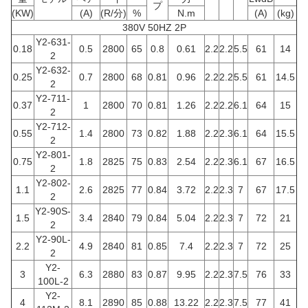
プ
(KW)
(A)
(R/分)
%
N.m
(A)
(kg)
380V 50HZ 2P
Y2-631-
0.18
0.5
2800
65
0.8
0.61
2.2
2.2
5.5
61
14
2
Y2-632-
0.25
0.7
2800
68
0.81
0.96
2.2
2.2
5.5
61
14.5
2
Y2-711-
0.37
1
2800
70
0.81
1.26
2.2
2.2
6.1
64
15
2
Y2-712-
0.55
1.4
2800
73
0.82
1.88
2.2
2.3
6.1
64
15.5
2
Y2-801-
0.75
1.8
2825
75
0.83
2.54
2.2
2.3
6.1
67
16.5
2
Y2-802-
1.1
2.6
2825
77
0.84
3.72
2.2
2.3
7
67
17.5
2
Y2-90S-
1.5
3.4
2840
79
0.84
5.04
2.2
2.3
7
72
21
2
Y2-90L-
2.2
4.9
2840
81
0.85
7.4
2.2
2.3
7
72
25
2
Y2-
3
6.3
2880
83
0.87
9.95
2.2
2.3
7.5
76
33
100L-2
Y2-
4
8.1
2890
85
0.88
13.22
2.2
2.3
7.5
77
41