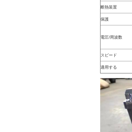
断熱装置
保護
電圧/周波数
スピード
適用する