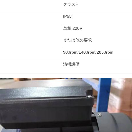
クラスF
IP55
単相 220V
または他の要求
900rpm/1400rpm/2850rpm
清掃設備