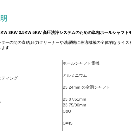
説明
5KW 2KW 3KW 3.5KW 5KW 高圧洗浄システムのための単相ホールシャ
ーターの間の直結,圧力クリーナーや洗濯機に最適機械の全体的なサイズ
します
ホールシャフト電機
アルミニウム
スティング
B3 24mm の空洞シャフト
B3 87/61mm
さ
B3 75/90mm
C&U
C#45