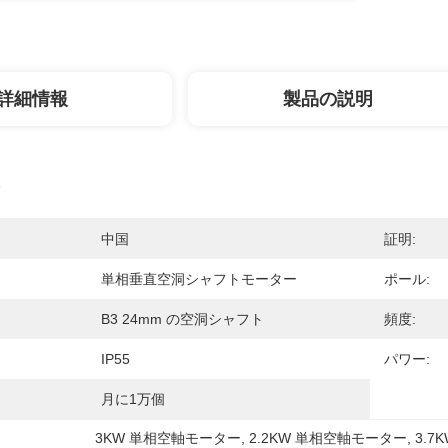
詳細情報
製品の説明
中国
証明:
単相垂直空洞シャフトモーター
ポール:
B3 24mm の空洞シャフト
頻度:
IP55
パワー:
月に1万個
3KW 単相空軸モーター
, 
2.2KW 単相空軸モーター
, 
3.