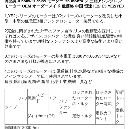
高品質 0.55kw 0.75kw モーター B5 monta ン 三相アシンクロン
モーター OEM オーダーメイド 低価格 中国 恒速 IE2/IE3 YE2/YE3
1,
YE2シリーズのモーターは,Y2シリーズのモーターを改良した小
型・中型の低電圧3相アシンクロンモーター製品である.
2完全に閉ざされた,外部のファン自冷,リスの檻構造を採用します.
それは,小説デザイン,コンパクトな構造,良い開始性能,低騒音の特
徴を持っています.便利なメンテナンスより高度な技術とより高い
効率です
3このシリーズのモーターの基本電圧は380Vで,660Vと415Vなど
のさまざまな仕様が導き出されます.
4このシリーズのモーターは,風通気,排水,水路などの様々な機械の
メインマシンとして広く使用されています.
建設,鉱山,輸送,粉砕,陶器,化学工業,機械工具など
ロックされ
ロックさ
切断
スピー
流動
エフ
たローター
れたロー
トル
パワ
ド
パワー
のトルク
ター電流
ク
ー
タイプ
ファク
定数
ター
定数カフ
(A)
(r/min)
(%)
定数トルク
トル
ラント
ク
同期速度 3000r/min