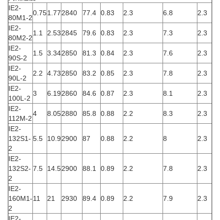
IE2-
0.75
1.77
2840
77.4
0.83
2.3
6.8
2.3
80M1-2
IE2-
1.1
2.53
2845
79.6
0.83
2.3
7.3
2.3
80M2-2
IE2-
1.5
3.34
2850
81.3
0.84
2.3
7.6
2.3
90S-2
IE2-
2.2
4.73
2850
83.2
0.85
2.3
7.8
2.3
90L-2
IE2-
3
6.19
2860
84.6
0.87
2.3
8.1
2.3
100L-2
IE2-
4
8.05
2880
85.8
0.88
2.2
8.3
2.3
112M-2
IE2-
132S1-
5.5
10.9
2900
87
0.88
2.2
8
2.3
2
IE2-
132S2-
7.5
14.5
2900
88.1
0.89
2.2
7.8
2.3
2
IE2-
160M1-
11
21
2930
89.4
0.89
2.2
7.9
2.3
2
IE2-