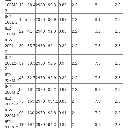
160M2-
15
28.4
2930
90.3
0.89
2.2
8
2.3
2
IE2-
18.5
34.7
2930
90.9
0.89
2.2
8.1
2.3
160L-2
IE2-
22
41
2940
91.3
0.89
2.2
8.2
2.3
180M
IE2-
200L1-
30
55.7
2950
92
0.89
2.2
7.5
2.3
2
IE2-
200L2-
37
68.3
2950
92.5
0.9
2.2
7.5
2.3
2
IE2-
45
82.7
2970
92.9
0.89
2.2
7.6
2.3
225M-2
IE2-
55
101
2970
93.2
0.89
2.2
6.9
2.3
250M-2
IE2-
75
163
2970
994.1
0.89
2
7.6
2.3
280S-2
IE2-
90
160
2970
93.8
0.91
2
7.5
2.3
280M-2
IE2-
110
197
2980
94.3
0.89
2
6.9
2.3
315S-2