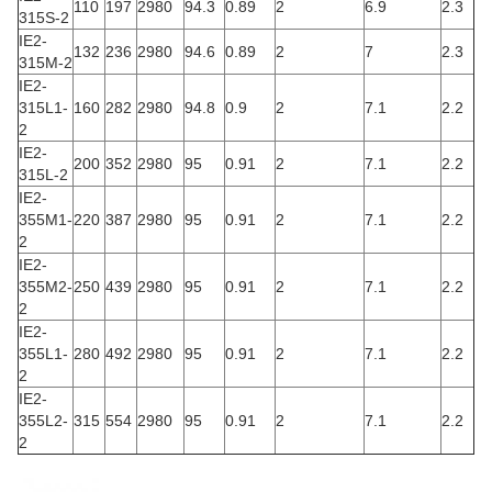
110
197
2980
94.3
0.89
2
6.9
2.3
315S-2
IE2-
132
236
2980
94.6
0.89
2
7
2.3
315M-2
IE2-
315L1-
160
282
2980
94.8
0.9
2
7.1
2.2
2
IE2-
200
352
2980
95
0.91
2
7.1
2.2
315L-2
IE2-
355M1-
220
387
2980
95
0.91
2
7.1
2.2
2
IE2-
355M2-
250
439
2980
95
0.91
2
7.1
2.2
2
IE2-
355L1-
280
492
2980
95
0.91
2
7.1
2.2
2
IE2-
355L2-
315
554
2980
95
0.91
2
7.1
2.2
2