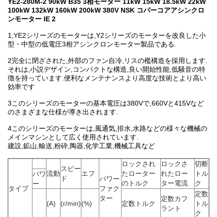
YE2-280M-2 90kW B35 3相モーター 11kW 15kW 18.5kW 22kW
100kW 132kW 160kW 200kW 380V NSK コパーコアアシンクロ
ンモーター IE 2
1,
YE2シリーズのモーターは,Y2シリーズのモーターを改良した小
型・中型の低電圧3相アシンクロンモーター製品である.
2完全に閉ざされた,外部のファン自冷,リスの檻構造を採用します.
それは,小説デザイン,コンパクトな構造,良い開始性能,低騒音の特
徴を持っています.便利なメンテナンスより高度な技術とより高い
効率です
3このシリーズのモーターの基本電圧は380Vで,660Vと415Vなど
のさまざまな仕様が導き出されます.
4このシリーズのモーターは,風通気,排水,水路などの様々な機械の
メインマシンとして広く使用されています.
建設,鉱山,輸送,粉砕,陶器,化学工業,機械工具など
ロックされ
ロックさ
切断
スピー
流動
エフ
たローター
れたロー
トル
パワ
ド
パワー
のトルク
ター電流
ク
ー
タイプ
ファク
定数
ター
定数カフ
(A)
(r/min)
(%)
定数トルク
トル
ラント
ク