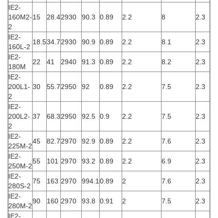
IE2-
160M2-
15
28.4
2930
90.3
0.89
2.2
8
2.3
2
IE2-
18.5
34.7
2930
90.9
0.89
2.2
8.1
2.3
160L-2
IE2-
22
41
2940
91.3
0.89
2.2
8.2
2.3
180M
IE2-
200L1-
30
55.7
2950
92
0.89
2.2
7.5
2.3
2
IE2-
200L2-
37
68.3
2950
92.5
0.9
2.2
7.5
2.3
2
IE2-
45
82.7
2970
92.9
0.89
2.2
7.6
2.3
225M-2
IE2-
55
101
2970
93.2
0.89
2.2
6.9
2.3
250M-2
IE2-
75
163
2970
994.1
0.89
2
7.6
2.3
280S-2
IE2-
90
160
2970
93.8
0.91
2
7.5
2.3
280M-2
IE2-