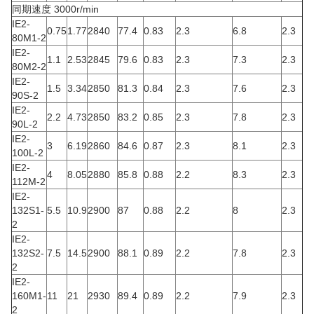
同期速度 3000r/min
IE2-
0.75
1.77
2840
77.4
0.83
2.3
6.8
2.3
80M1-2
IE2-
1.1
2.53
2845
79.6
0.83
2.3
7.3
2.3
80M2-2
IE2-
1.5
3.34
2850
81.3
0.84
2.3
7.6
2.3
90S-2
IE2-
2.2
4.73
2850
83.2
0.85
2.3
7.8
2.3
90L-2
IE2-
3
6.19
2860
84.6
0.87
2.3
8.1
2.3
100L-2
IE2-
4
8.05
2880
85.8
0.88
2.2
8.3
2.3
112M-2
IE2-
132S1-
5.5
10.9
2900
87
0.88
2.2
8
2.3
2
IE2-
132S2-
7.5
14.5
2900
88.1
0.89
2.2
7.8
2.3
2
IE2-
160M1-
11
21
2930
89.4
0.89
2.2
7.9
2.3
2