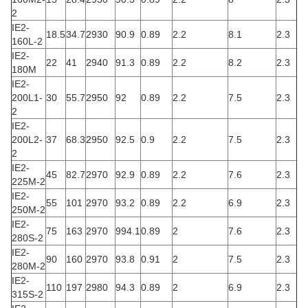
2
IE2-
18.5
34.7
2930
90.9
0.89
2.2
8.1
2.3
160L-2
IE2-
22
41
2940
91.3
0.89
2.2
8.2
2.3
180M
IE2-
200L1-
30
55.7
2950
92
0.89
2.2
7.5
2.3
2
IE2-
200L2-
37
68.3
2950
92.5
0.9
2.2
7.5
2.3
2
IE2-
45
82.7
2970
92.9
0.89
2.2
7.6
2.3
225M-2
IE2-
55
101
2970
93.2
0.89
2.2
6.9
2.3
250M-2
IE2-
75
163
2970
994.1
0.89
2
7.6
2.3
280S-2
IE2-
90
160
2970
93.8
0.91
2
7.5
2.3
280M-2
IE2-
110
197
2980
94.3
0.89
2
6.9
2.3
315S-2