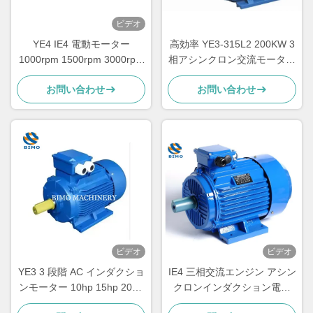
ビデオ
YE4 IE4 電動モーター
高効率 YE3-315L2 200KW 3
1000rpm 1500rpm 3000rpm
相アシンクロン交流モーター
三相交流誘導モーター
220V 380V
お問い合わせ
お問い合わせ
ビデオ
ビデオ
YE3 3 段階 AC インダクショ
IE4 三相交流エンジン アシン
ンモーター 10hp 15hp 20hp
クロンインダクション電機
30hp 40hp 50hp 電動モータ
7.5KW 10HP 380V 50HZ