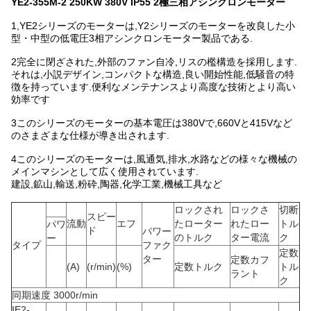
YE2-355M-2 250KW 380V IP55 2極三相アシンクロンモーター
1,
YE2シリーズのモーターは,Y2シリーズのモーターを改良した小
型・中型の低電圧3相アシンクロンモーター製品である.
2完全に閉ざされた,外部のファン自冷,リスの檻構造を採用します.
それは,小説デザイン,コンパクトな構造,良い開始性能,低騒音の特
徴を持っています.便利なメンテナンスより高度な技術とより高い
効率です
3このシリーズのモーターの基本電圧は380Vで,660Vと415Vなど
のさまざまな仕様が導き出されます.
4このシリーズのモーターは,風通気,排水,水路などの様々な機械の
メインマシンとして広く使用されています.
建設,鉱山,輸送,粉砕,陶器,化学工業,機械工具など
ロックされ
ロックさ
切断
スピー
流動
エフ
たローター
れたロー
トル
パワ
ド
パワー
のトルク
ター電流
ク
ー
タイプ
ファク
定数
ター
定数カフ
(A)
(r/min)
(%)
定数トルク
トル
ラント
ク
同期速度 3000r/min
IE2-