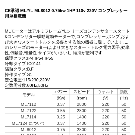
CE承認 ML/YL ML8012 0.75kw 1HP 110v 220V コンプレッサー
用単相電機
MLモーターはアルミフレームYLシリーズコンデンサタースタート
&コンデンサター駆動電動モーターで,コンプレッサー,ポンプ,およ
び大きなスタートトルクを必要とする他の機器に適しています.こ
のシリーズのモーターは,より大きなスタートトルク電力因子,効率
性,低騒音,軽量性 サイズが小さいし 維持が便利です
保護クラス:IP4,IP54,IP55
冷却タイプ:IC0141
隔熱クラス:B,F
操作タイプ:S1
定位電圧:115/230,220V
定数周波数:60Hz,50Hz
パワー
スピード
ウォルト
頻度
モデル
(Kw)
(rpm)
(V)
(Hz)
ML7112
0.37
2800
220
50
ML7122
0.55
2800
220
50
ML7114
0.25
1400
220
50
ML7124 について
0.37
1400
220
50
ML8012
0.75
2800
220
50