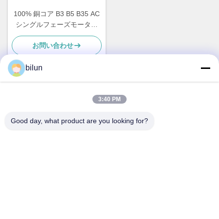
100% 銅コア B3 B5 B35 AC
シングルフェーズモーター
鉄殻モーター インダクショ
お問い合わせ
ンモーター
bilun
迅速な連絡
3:40 PM
Good day, what product are you looking for?
住所
1番 XIANKE ロード, HUADONG TOWN, HUADU 地区, 広州
中国510890
Tel
86--18802094629
電子メール
motorexport@bimo-idea.com