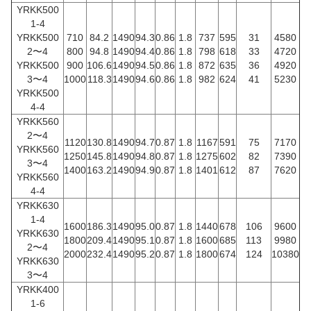
YRKK500
1-4
YRKK500
710
84.2
1490
94.3
0.86
1.8
737
595
31
4580
2〜4
800
94.8
1490
94.4
0.86
1.8
798
618
33
4720
YRKK500
900
106.6
1490
94.5
0.86
1.8
872
635
36
4920
3〜4
1000
118.3
1490
94.6
0.86
1.8
982
624
41
5230
YRKK500
4-4
YRKK560
2〜4
1120
130.8
1490
94.7
0.87
1.8
1167
591
75
7170
YRKK560
1250
145.8
1490
94.8
0.87
1.8
1275
602
82
7390
3〜4
1400
163.2
1490
94.9
0.87
1.8
1401
612
87
7620
YRKK560
4-4
YRKK630
1-4
1600
186.3
1490
95.0
0.87
1.8
1440
678
106
9600
YRKK630
1800
209.4
1490
95.1
0.87
1.8
1600
685
113
9980
2〜4
2000
232.4
1490
95.2
0.87
1.8
1800
674
124
10380
YRKK630
3〜4
YRKK400
1-6