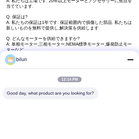
A: 私たちは工場です. 20年以上モーターとアクセサリーに焦点を
当てています.
Q: 保証は?
A: 私たちの保証は1年です. 保証範囲内で損傷した部品. 私たちは
新しいものを無料で提供し,解決策を供給します.
Q: どんなモーターを供給できますか?
A: 単相モーター,三相モーター,NEMA標準モーター,爆発防止モー
ターなど
bilun
Q:OEMサービスを提供していますか?
A:はい.OEM/ODMサービスを提供しています.
Q: あなたのリードタイムは何ですか?
12:14 PM
A: 通常は10日です.正確な時間はQtyに依存します.
Good day, what product are you looking for?
タグ:
HV電動モーター
ワンドローター スリップリングモーター
AC誘導電動機