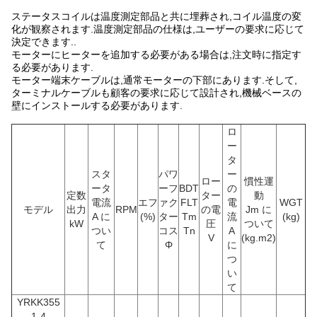
ステータスコイルは温度測定部品と共に埋葬され,コイル温度の変
化が観察されます.温度測定部品の仕様は,ユーザーの要求に応じて
決定できます..
モーターにヒーターを追加する必要がある場合は,注文時に指定す
る必要があります.
モーター端末ケーブルは,通常モーターの下部にあります.そして,
ターミナルケーブルも顧客の要求に応じて設計され,機械ベースの
壁にインストールする必要があります.
ロ
ー
タ
スタ
パワ
ー
ロー
慣性運
ータ
ーフ
BDT
の
定数
ター
動
電流
エフ
ァク
FLT
電
WGT
モデル
出力
RPM
の電
Jm に
A に
(%)
ター
Tm
流
(kg)
kW
圧
ついて
つい
コス
Tn
A
V
(kg.m2)
て
Φ
に
つ
い
て
YRKK355
1-4