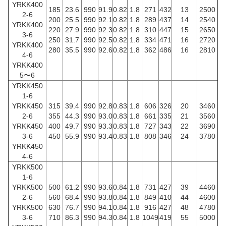
YRKK400
185
23.6
990
91.9
0.82
1.8
271
432
13
2500
2-6
200
25.5
990
92.1
0.82
1.8
289
437
14
2540
YRKK400
220
27.9
990
92.3
0.82
1.8
310
447
15
2650
3-6
250
31.7
990
92.5
0.82
1.8
334
471
16
2720
YRKK400
280
35.5
990
92.6
0.82
1.8
362
486
16
2810
4-6
YRKK400
5〜6
YRKK450
1-6
YRKK450
315
39.4
990
92.8
0.83
1.8
606
326
20
3460
2-6
355
44.3
990
93.0
0.83
1.8
661
335
21
3560
YRKK450
400
49.7
990
93.3
0.83
1.8
727
343
22
3690
3-6
450
55.9
990
93.4
0.83
1.8
808
346
24
3780
YRKK450
4-6
YRKK500
1-6
YRKK500
500
61.2
990
93.6
0.84
1.8
731
427
39
4460
2-6
560
68.4
990
93.8
0.84
1.8
849
410
44
4600
YRKK500
630
76.7
990
94.1
0.84
1.8
916
427
48
4780
3-6
710
86.3
990
94.3
0.84
1.8
1049
419
55
5000