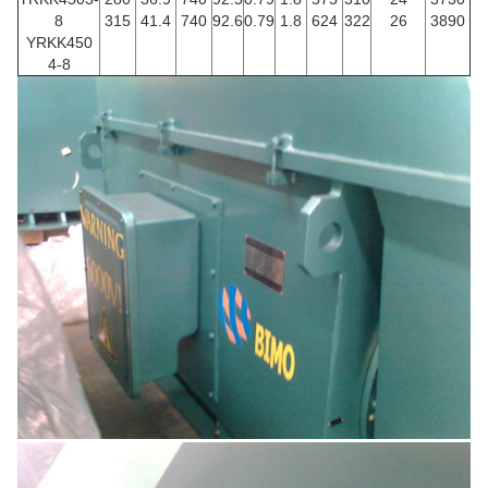
8
315
41.4
740
92.6
0.79
1.8
624
322
26
3890
YRKK450
4-8