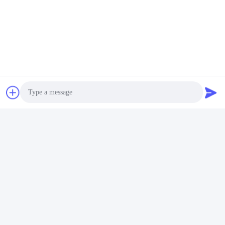
関連製品
Photo
Video Call
ビデオ
ビデオ
YKKシリーズ 高圧電機
YKK アシンクロン三相モー
Audio Call
6000v 315kw スリップリン
ター ホリゾナルマウントモ
グ電機
ーター 6000V 800KW
お問い合わせ
お問い合わせ