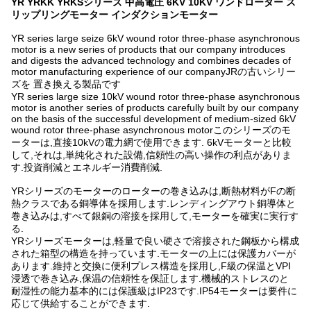
YR YRKK YRKSシリーズ 中高電圧 6KV 10KV ワンドローター ス
リップリングモーター インダクションモーター
YR series large seize 6kV wound rotor three-phase asynchronous
motor is a new series of products that our company introduces
and digests the advanced technology and combines decades of
motor manufacturing experience of our companyJRの古いシリー
ズを 置き換える製品です
YR series large size 10kV wound rotor three-phase asynchronous
motor is another series of products carefully built by our company
on the basis of the successful development of medium-sized 6kV
wound rotor three-phase asynchronous motorこのシリーズのモ
ーターは,直接10kVの電力網で使用できます. 6kVモーターと比較
して,それは,単純化された設備,信頼性の高い操作の利点がありま
す.投資削減とエネルギー消費削減.
YRシリーズのモーターのローターの巻き込みは,断熱材料がFの断
熱クラスである銅導体を採用します.レンディングアウト銅導体と
巻き込みは,すべて銀銅の溶接を採用して,モーターを確実に実行す
る.
YRシリーズモーターは,軽量で良い硬さで溶接された鋼板から構成
された箱型の構造を持っています.モーターの上には保護カバーが
あります.維持と交換に便利プレス構造を採用し,F級の保温とVPI
浸透で巻き込み,保温の信頼性を保証します.機械的ストレスのと
耐湿性の能力基本的には保護級はIP23です.IP54モーターは要件に
応じて供給することができます.