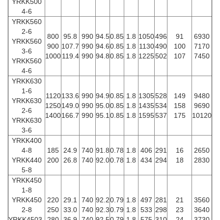
YRKK500
4-6
YRKK560
2-6
800
95.8
990
94.5
0.85
1.8
1050
496
91
6930
YRKK560
900
107.7
990
94.6
0.85
1.8
1130
490
100
7170
3-6
1000
119.4
990
94.8
0.85
1.8
1225
502
107
7450
YRKK560
4-6
YRKK630
1-6
1120
133.6
990
94.9
0.85
1.8
1305
528
149
9480
YRKK630
1250
149.0
990
95.0
0.85
1.8
1435
534
158
9690
2-6
1400
166.7
990
95.1
0.85
1.8
1595
537
175
10120
YRKK630
3-6
YRKK400
4-8
185
24.9
740
91.8
0.78
1.8
406
291
16
2650
YRKK440
200
26.8
740
92.0
0.78
1.8
434
294
18
2830
5-8
YRKK450
1-8
YRKK450
220
29.1
740
92.2
0.79
1.8
497
281
21
3560
2-8
250
33.0
740
92.3
0.79
1.8
533
298
23
3640
YRKK4503-
280
36.9
740
92.5
0.79
1.8
575
310
24
3730