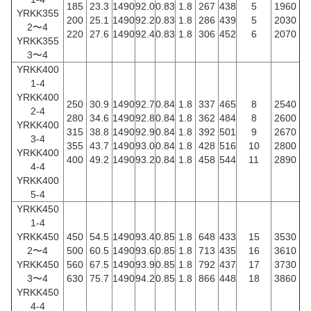
185
23.3
1490
92.0
0.83
1.8
267
438
5
1960
YRKK355
200
25.1
1490
92.2
0.83
1.8
286
439
5
2030
2〜4
220
27.6
1490
92.4
0.83
1.8
306
452
6
2070
YRKK355
3〜4
YRKK400
1-4
YRKK400
250
30.9
1490
92.7
0.84
1.8
337
465
8
2540
2-4
280
34.6
1490
92.8
0.84
1.8
362
484
8
2600
YRKK400
315
38.8
1490
92.9
0.84
1.8
392
501
9
2670
3-4
355
43.7
1490
93.0
0.84
1.8
428
516
10
2800
YRKK400
400
49.2
1490
93.2
0.84
1.8
458
544
11
2890
4-4
YRKK400
5-4
YRKK450
1-4
YRKK450
450
54.5
1490
93.4
0.85
1.8
648
433
15
3530
2〜4
500
60.5
1490
93.6
0.85
1.8
713
435
16
3610
YRKK450
560
67.5
1490
93.9
0.85
1.8
792
437
17
3730
3〜4
630
75.7
1490
94.2
0.85
1.8
866
448
18
3860
YRKK450
4-4