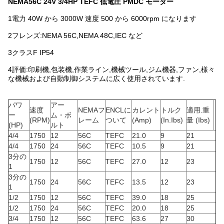
NEMA56C 24V 3/4HP TEFC 低電圧 PMDC モーター
1電力 40W から 3000W 速度 500 から 6000rpm になります
2フレンズ:NEMA 56C,NEMA 48C,IEC など
3クラスF IP54
4評価:印刷機,包装機,作業ライン,機械ツール,ジム機器,ファン,様々
な機械および自動制御システムに広く使用されています.
パワ
アー
速度
NEMAフ
ENCLに
カレント
トルク
適用.重
ー
ム・ボ
(RPM)
レーム
ついて
(Amp)
(In.Ibs)
量 (Ibs)
(HP)
ルト
4/4
1750
12
56C
TEFC
21.0
9
21
4/4
1750
24
56C
TEFC
10.5
9
21
3分の
1750
12
56C
TEFC
27.0
12
23
1
3分の
1750
24
56C
TEFC
13.5
12
23
1
1/2
1750
12
56C
TEFC
39.0
18
25
1/2
1750
24
56C
TEFC
20.0
18
25
3/4
1750
12
56C
TEFC
63.6
27
30