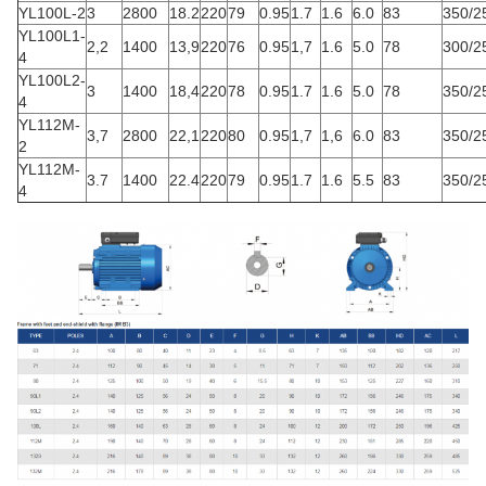
YL100L-2
3
2800
18.2
220
79
0.95
1.7
1.6
6.0
83
350/2
YL100L1-
2,2
1400
13,9
220
76
0.95
1,7
1.6
5.0
78
300/2
4
YL100L2-
3
1400
18,4
220
78
0.95
1.7
1.6
5.0
78
350/2
4
YL112M-
3,7
2800
22,1
220
80
0.95
1,7
1,6
6.0
83
350/2
2
YL112M-
3.7
1400
22.4
220
79
0.95
1.7
1.6
5.5
83
350/2
4