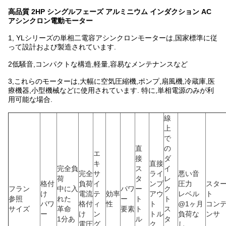
高品質 2HP シングルフェーズ アルミニウム インダクション AC
アシンクロン電動モーター
1, YLシリーズの単相二電容アシンクロンモーターは,国家標準に従
って設計および製造されています.
2低騒音,コンパクトな構造,軽量,容易なメンテナンスなど
3,これらのモーターは,大幅に空気圧縮機,ポンプ,扇風機,冷蔵庫,医
療機器,小型機械などに使用されています. 特に,単相電源のみが利
用可能な場合.
線
上
で
直
の
エ
接
ダ
キ
直接
完全負
ス
イ
完全
サ
ライ
悪い音
荷
タ
レ
格付
負荷
イ
ンプ
圧力
スタ
フラン
中に入
パワ
ー
ク
け
電流
テ
効率
アウ
レベル
ト
参照
れた
ー
ト
ト
パワ
格付
ィ
性
ト
@1ヶ月
コン
サイズ
革命
要素
ト
ス
ー
け
ン
トル
負荷な
ンサ
1分あ
ル
タ
電圧
グ
ク
し