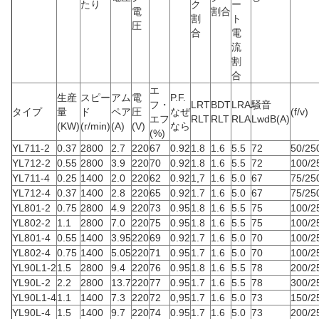
たり
ク
ー
電
割合
割
ト
圧
合
電
流
割
合
エ
生産
スピー
アム
電
P.F.
フ・
LRT
BDT
LRA
騒音
タイプ
量
ド
ペア
圧
なぜ
(f/v)
エフ
RLT
RLT
RLA
LwdB(A)
(KW)
(r/min)
(A)
(V)
なら
(%)
YL711-2
0.37
2800
2.7
220
67
0.92
1.8
1.6
5.5
72
50/25
YL712-2
0.55
2800
3.9
220
70
0.92
1.8
1.6
5.5
72
100/2
YL711-4
0.25
1400
2.0
220
62
0.92
1,7
1.6
5.0
67
75/25
YL712-4
0.37
1400
2.8
220
65
0.92
1.7
1.6
5.0
67
75/25
YL801-2
0.75
2800
4.9
220
73
0.95
1.8
1.6
5.5
75
100/2
YL802-2
1.1
2800
7.0
220
75
0.95
1.8
1.6
5.5
75
100/2
YL801-4
0.55
1400
3.95
220
69
0.92
1.7
1.6
5.0
70
100/2
YL802-4
0.75
1400
5.05
220
71
0.95
1.7
1.6
5.0
70
100/2
YL90L1-2
1.5
2800
9.4
220
76
0.95
1.8
1.6
5.5
78
200/2
YL90L-2
2.2
2800
13.7
220
77
0.95
1.7
1.6
5.5
78
300/2
YL90L1-4
1.1
1400
7.3
220
72
0,95
1.7
1.6
5.0
73
150/2
YL90L-4
1.5
1400
9.7
220
74
0.95
1.7
1.6
5.0
73
200/2