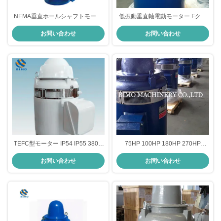
NEMA垂直ホールシャフトモータ
低振動垂直軸電動モーター Fクラ
ー IP54 380V 660V 3相 50HZ
ス 完全に閉ざされたVHSモーター
お問い合わせ
お問い合わせ
1450rpm 75kw VHSモーター
TEFC型モーター IP54 IP55 380V
75HP 100HP 180HP 270HP
660V 45KW 60HP 縦ホールシャフ
300HP VHS モーター IEC 標準
お問い合わせ
お問い合わせ
ト 60HZ 4極VHSモーター
NEMA 標準