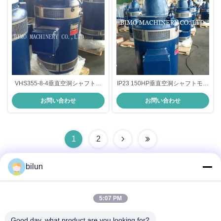
VHS355-8-4垂直空洞シャフトイ
IP23 150HP垂直空洞シャフトモー
ンダクションモーター IP23 3相イ
ターメーカー VHS280-1-4
お問い合わせ
お問い合わせ
ンダクションモーター 500HP
1
2
bilun
迅速な連絡
5:07 PM
Good day, what product are you looking for?