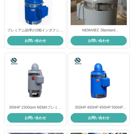
プレミアム効率の3相インダクショ
NEMA/IEC Standard
ンモーター 30kw 380V 660V VHS
100HP~600HP Vertical Hollow
お問い合わせ
お問い合わせ
モーター
Shaft Electric Vhs Motors and
Deep Well Pump Motor
300HP 1500rpm NEMAプレミア
350HP 400HP 450HP 500HP
ム効率モーター 220KW VHSモー
600HP 縦ホローシャフトモーター
お問い合わせ
お問い合わせ
ター
IEC / NEMA 標準