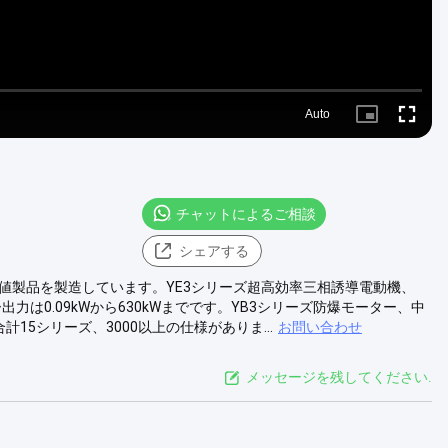
Auto
Picture-
Fullscre
in-
Picture
チャットによるご相談
シェアする
準、高付加価値製品を製造しています。YE3シリーズ超高効率三相誘導電動機、
ー出力は0.09kWから630kWまでです。YB3シリーズ防爆モーター、中
5シリーズ、3000以上の仕様がありま...
お問い合わせ
メッセージを残してください.