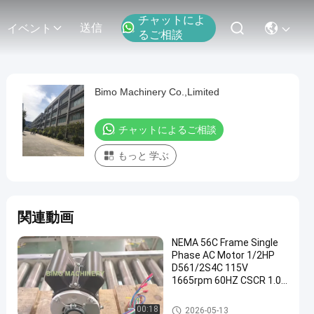
チャットによ
送信
イベント
るご相談
Bimo Machinery Co.,Limited
チャットによるご相談
もっと 学ぶ
関連動画
NEMA 56C Frame Single
Phase AC Motor 1/2HP
D561/2S4C 115V
1665rpm 60HZ CSCR 1.0
S Type Industrial Electric
Motor
NEMA標準モーター
00:18
2026-05-13