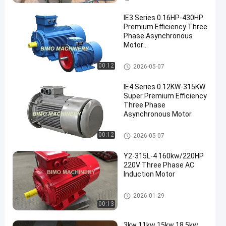
IE3 Series 0.16HP-430HP
Premium Efficiency Three
Phase Asynchronous
Motor
Электродвигатель
en
AC電動機
00:12
2026-05-07
IE4 Series 0.12KW-315KW
Super Premium Efficiency
Three Phase
Asynchronous Motor
AC電動機
00:12
2026-05-07
Y2-315L-4 160kw/220HP
220V Three Phase AC
Induction Motor
三相モーター
2026-01-29
00:13
3kw 11kw 15kw 18.5kw