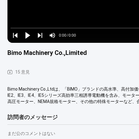
Loaded
:
0%
0:00
/
0:00
Play
Play
Play
Mute
Current
Duration
next
next
Bimo Machinery Co.,Limited
Time
15 意見
Bimo Machinery Co.,Ltdは、「BIMO」ブランドの高水
IE2、IE3、IE4、IE5シリーズ高効率三相誘導電動機を含み、モータ
高圧モーター、NEMA規格モーター、その他の特殊モーターなど、合計1
訪問者のメッセージ
まだ公のコメントはない